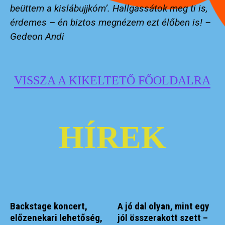
beüttem a kislábujjkóm’. Hallgassátok meg ti is,
érdemes – én biztos megnézem ezt élőben is! –
Gedeon Andi
VISSZA A KIKELTETŐ FŐOLDALRA
HÍREK
Backstage koncert,
A jó dal olyan, mint egy
előzenekari lehetőség,
jól összerakott szett –