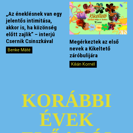
„Az éneklésnek van egy
jelentős intimitása,
akkor is, ha közönség
előtt zajlik” – interjú
Csernik Csinszkával
Megérkeztek az első
nevek a Kikeltető
Benke Máté
záróbulijára
Kilián Kornél
KORÁBBI
ÉVEK