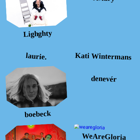
Lighghty
Kati Wintermans
laurie.
denevér
boebeck
WeAreGloria