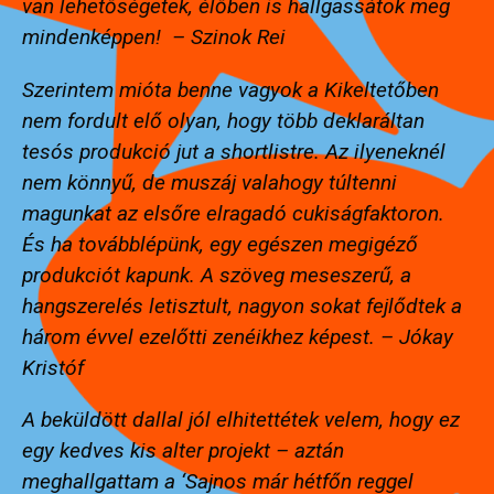
van lehetőségetek, élőben is hallgassátok meg
mindenképpen! – Szinok Rei
Szerintem mióta benne vagyok a Kikeltetőben
nem fordult elő olyan, hogy több deklaráltan
tesós produkció jut a shortlistre. Az ilyeneknél
nem könnyű, de muszáj valahogy túltenni
magunkat az elsőre elragadó cukiságfaktoron.
És ha továbblépünk, egy egészen megigéző
produkciót kapunk. A szöveg meseszerű, a
hangszerelés letisztult, nagyon sokat fejlődtek a
három évvel ezelőtti zenéikhez képest. – Jókay
Kristóf
A beküldött dallal jól elhitettétek velem, hogy ez
egy kedves kis alter projekt – aztán
meghallgattam a ‘Sajnos már hétfőn reggel