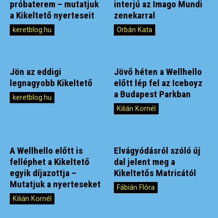
próbaterem – mutatjuk
interjú az Imago Mundi
a Kikeltető nyerteseit
zenekarral
keretblog.hu
Orbán Kata
Jön az eddigi
Jövő héten a Wellhello
legnagyobb Kikeltető
előtt lép fel az Iceboyz
a Budapest Parkban
keretblog.hu
Kilián Kornél
A Wellhello előtt is
Elvágyódásról szóló új
felléphet a Kikeltető
dal jelent meg a
egyik díjazottja –
Kikeltetős Matricától
Mutatjuk a nyerteseket
Fábián Flóra
Kilián Kornél