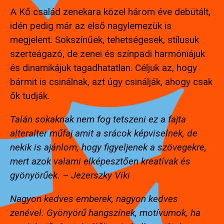
A Kő család zenekara közel három éve debütált,
idén pedig már az első nagylemezük is
megjelent. Sokszínűek, tehetségesek, stílusuk
szerteágazó, de zenei és színpadi harmóniájuk
és dinamikájuk tagadhatatlan. Céljuk az, hogy
bármit is csinálnak, azt úgy csinálják, ahogy csak
ők tudják.
Talán sokaknak nem fog tetszeni ez a fajta
alteralter műfaj amit a srácok képviselnek, de
nekik is ajánlom, hogy figyeljenek a szövegekre,
mert azok valami elképesztően kreatívak és
gyönyörűek. – Jezerszky Viki
Nagyon kedves emberek, nagyon kedves
zenével. Gyönyörű hangszínek, motívumok, ha