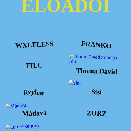
ELŐADÓI
FRANKO
WXLFLESS
FILC
Thoma David
pyylen
Sisi
Mádava
ZORZ