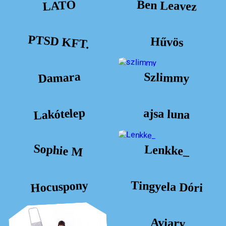
Ben Leavez
LATO
PTSD KFT.
Hűvös
Damara
Szlimmy
Lakótelep
ajsa luna
Sophie M
Lenkke_
Hocuspony
Tingyela Dóri
Aviary