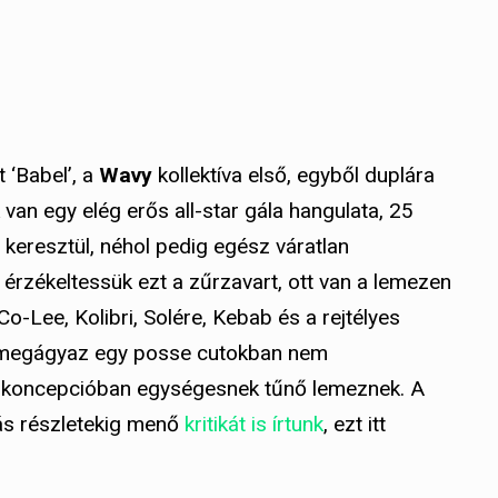
 ‘Babel’, a
Wavy
kollektíva első, egyből duplára
van egy elég erős all-star gála hangulata, 25
keresztül, néhol pedig egész váratlan
 érzékeltessük ezt a zűrzavart, ott van a lemezen
o-Lee, Kolibri, Solére, Kebab és a rejtélyes
ól megágyaz egy posse cutokban nem
s koncepcióban egységesnek tűnő lemeznek. A
lás részletekig menő
kritikát is írtunk
, ezt itt