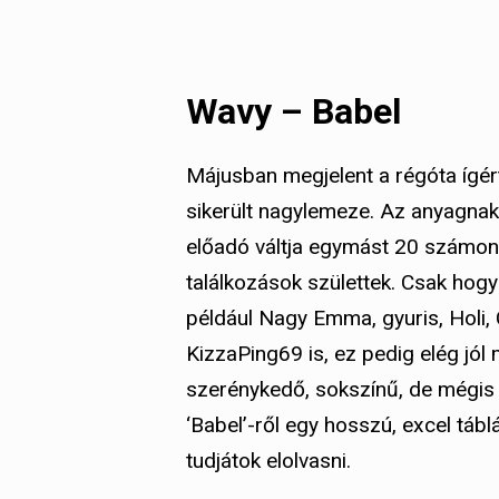
Wavy – Babel
Májusban megjelent a régóta ígért
sikerült nagylemeze. Az anyagnak 
előadó váltja egymást 20 számon 
találkozások születtek. Csak hogy
például Nagy Emma, gyuris, Holi, C
KizzaPing69 is, ez pedig elég j
szerénykedő, sokszínű, de mégi
‘Babel’-ről egy hosszú, excel táb
tudjátok elolvasni.