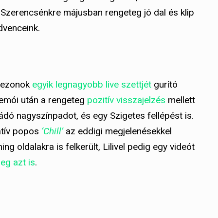
 Szerencsénkre májusban rengeteg jó dal és klip
dvenceink.
 szezonok
egyik legnagyobb live szettjét
gurító
demói után a rengeteg
pozitív visszajelzés
mellett
dó nagyszínpadot, és egy Szigetes fellépést is.
natív popos
‘Chill’
az eddigi megjelenésekkel
g oldalakra is felkerült, Lilivel pedig egy videót
eg azt is
.