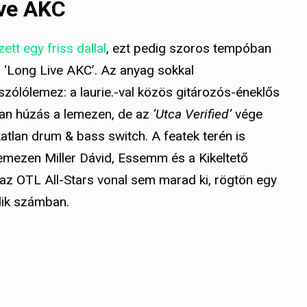
ive AKC
ett egy friss dallal
, ezt pedig szoros tempóban
a ‘Long Live AKC’. Az anyag sokkal
 szólólemez: a laurie.-val közös gitározós-éneklős
lan húzás a lemezen, de az
‘Utca Verified’
vége
atlan drum & bass switch. A featek terén is
lemezen Miller Dávid, Essemm és a Kikeltető
 az OTL All-Stars vonal sem marad ki, rögtön egy
ik számban.