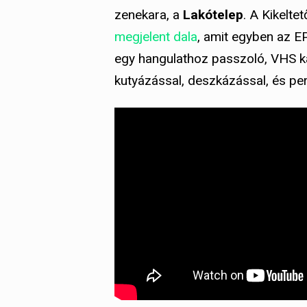
zenekara, a
Lakótelep
. A Kikelte
megjelent dala
, amit egyben az E
egy hangulathoz passzoló, VHS ka
kutyázással, deszkázással, és per