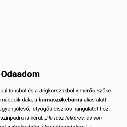
– Odaadom
ualitonsból és a Jégkorszakból ismerős Szőke
 második dala, a
barnaszøkebarna
alias alatt
nagyon jóleső, lötyögős diszkós hangulatot hoz,
színpadra is kerül.
„Ha lesz felkérés, és van
et szórakoztatni, akkor átgondolom.”
–