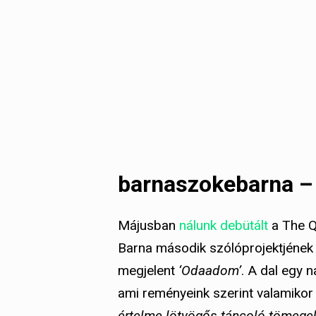
barnaszokebarna 
Májusban
nálunk debütált
a The Q
Barna második szólóprojektjének
megjelent
‘Odaadom’
. A dal egy 
ami reményeink szerint valamikor 
értelme lötyögős táncoló tömegek