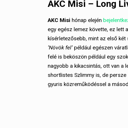
AKC Misi – Long L
AKC Misi
hónap elején
bejelentkez
egy egész lemez követte, ez lett 
kísérletezősebb, mint az első két
‘Növök fel’
például egészen várat
felé is beköszön például egy szok
nagyobb a kikacsintás, ott van a 
shortlistes Szlimmy is, de persze
gyuris közreműködéssel a másod