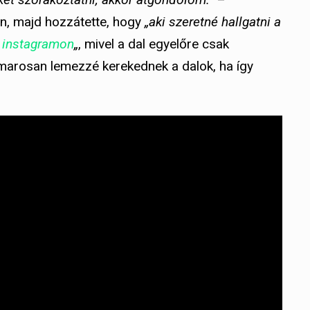
án, majd hozzátette, hogy
„aki szeretné hallgatni a
z
instagramon
„
, mivel a dal egyelőre csak
amarosan lemezzé kerekednek a dalok, ha így