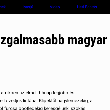
sek
Interjú
Video
Heti Bontás
gizgalmasabb magyar
i, amikben az elmúlt hónap legjobb és
t szedjük listába. Klipektől nagylemezekig, a
ól furcsa bootlegekig keresgélünk, szokás