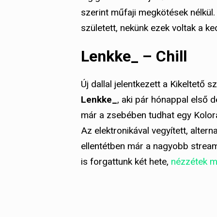
szerint műfaji megkötések nélkül.
született, nekünk ezek voltak a ke
Lenkke_ – Chill
Új dallal jelentkezett a Kikeltető
Lenkke_
, aki pár hónappal első 
már a zsebében tudhat egy Kolorá
Az elektronikával vegyített, alter
ellentétben már a nagyobb streamin
is forgattunk két hete,
nézzétek m