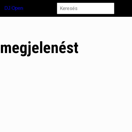
DJ Open
 megjelenést