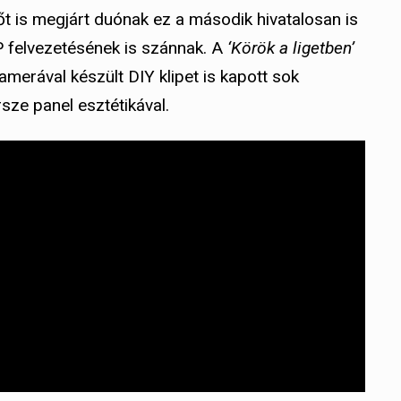
tőt is megjárt duónak ez a második hivatalosan is
P felvezetésének is szánnak. A
‘Körök a ligetben’
merával készült DIY klipet is kapott sok
sze panel esztétikával.