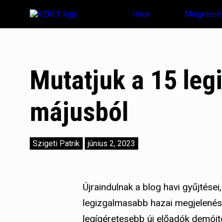
Hírek
Megjelené
Mutatjuk a 15 le
májusból
Szigeti Patrik
június 2, 2023
Újraindulnak a blog havi gyűjtése
legizgalmasabb hazai megjelenései
legígéretesebb új előadók demóit