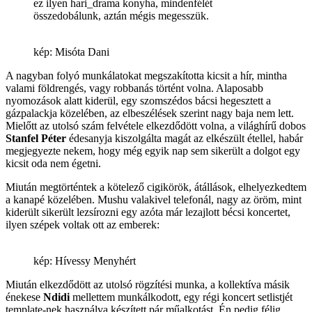
ez ilyen hari_drama konyha, mindenfélét
összedobálunk, aztán mégis megesszük.
kép: Misóta Dani
A nagyban folyó munkálatokat megszakította kicsit a hír, mintha
valami földrengés, vagy robbanás történt volna. Alaposabb
nyomozások alatt kiderül, egy szomszédos bácsi hegesztett a
gázpalackja közelében, az elbeszélések szerint nagy baja nem lett.
Mielőtt az utolsó szám felvétele elkezdődött volna, a világhírű dobos
Stanfel Péter
édesanyja kiszolgálta magát az elkészült étellel, habár
megjegyezte nekem, hogy még egyik nap sem sikerült a dolgot egy
kicsit oda nem égetni.
Miután megtörténtek a kötelező cigikörök, átállások, elhelyezkedtem
a kanapé közelében. Mushu valakivel telefonál, nagy az öröm, mint
kiderült sikerült lezsírozni egy azóta már lezajlott bécsi koncertet,
ilyen szépek voltak ott az emberek:
kép: Hívessy Menyhért
Miután elkezdődött az utolsó rögzítési munka, a kollektíva másik
énekese
Ndidi
mellettem munkálkodott, egy régi koncert setlistjét
template-nek használva készített pár műalkotást. Én pedig félig