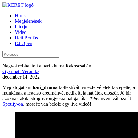
Hírek
Megjelenések
Interjú
Video
Heti Bontás
DJ Open
Nagyot robbantott a hari_drama Rákoscsabán
Gyarmati Veronika
december 14, 2022
Meglátogattam
hari_drama
kollektívát lemezfelvételek közepette, a
munkának a legelső eredményét pedig itt láthatjátok először. Jó hír
azoknak akik eddig is rongyosra hallgatták a
Tibet
nyers változatát
Spotify-on
, most itt van belőle egy live videó!