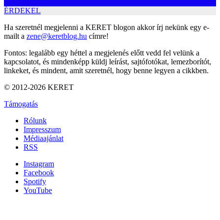
ÉRDEKEL
Ha szeretnél megjelenni a KERET blogon akkor írj nekünk egy e-
mailt a
zene@keretblog.hu
címre!
Fontos: legalább egy héttel a megjelenés előtt vedd fel velünk a
kapcsolatot, és mindenképp küldj leírást, sajtófotókat, lemezborítót,
linkeket, és mindent, amit szeretnél, hogy benne legyen a cikkben.
© 2012-2026 KERET
Támogatás
Rólunk
Impresszum
Médiaajánlat
RSS
Instagram
Facebook
Spotify
YouTube