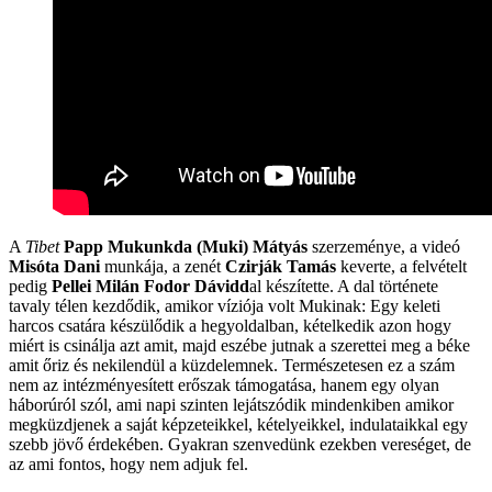
A
Tibet
Papp Mukunkda (Muki) Mátyás
szerzeménye, a videó
Misóta Dani
munkája, a zenét
Czirják Tamás
keverte, a felvételt
pedig
Pellei Milán
Fodor Dávidd
al készítette. A dal története
tavaly télen kezdődik, amikor víziója volt Mukinak: Egy keleti
harcos csatára készülődik a hegyoldalban, kételkedik azon hogy
miért is csinálja azt amit, majd eszébe jutnak a szerettei meg a béke
amit őriz és nekilendül a küzdelemnek. Természetesen ez a szám
nem az intézményesített erőszak támogatása, hanem egy olyan
háborúról szól, ami napi szinten lejátszódik mindenkiben amikor
megküzdjenek a saját képzeteikkel, kételyeikkel, indulataikkal egy
szebb jövő érdekében. Gyakran szenvedünk ezekben vereséget, de
az ami fontos, hogy nem adjuk fel.