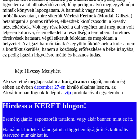
figyeltem a kihallhatszódó zenét, félig pedig matyó meg egyéb népi
minták könyveit lapozgattam. A harmadik vagy negyedik
próbálkozás után, mire sikerült
Vértesi Ferinek
(Mordái, Giliszta)
betanítgatni a pontos riffeket, elkezdtek kicsúcsosodni a kreatív
nézeteltérések. Volt egy rész közel a dal végéhez ami még nem volt
teljesen kiforrva, és emelkedett a feszültség a teremben. Türelmes
törekvések hatására végül sikerült feloldani és megoldani a
helyzetet. Az igazi harmóniának és együttműködésnek a kulcsa nem
a konfliktuskerülés, hanem a közösség erőfeszítése a béke irányába,
ez pedig igazán irigyelésre méltó és hasznos tudás.
kép: Hívessy Menyhért
Aki szeretné megtapasztalni a
hari_drama
mágiát, annak még
ebben az évben
december 27-én
kiváló alkalma lesz rá, az
Akváriumban fognak fellépni a
zïp
produkcióval egyetemben.
Hirdess a KERET blogon!
Eseményajánló, szponzorált tartalom, vagy akár banner, mint ez itt.
Ha nálunk hirdetsz, támogatod a független újságírói és kulturális
szervező munkánkat is.