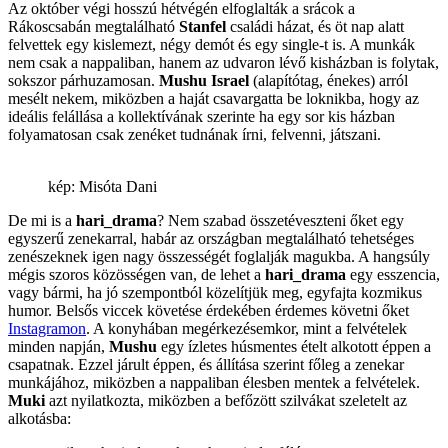
Az október végi hosszú hétvégén elfoglalták a srácok a
Rákoscsabán megtalálható
Stanfel
családi házat, és öt nap alatt
felvettek egy kislemezt, négy demót és egy single-t is. A munkák
nem csak a nappaliban, hanem az udvaron lévő kisházban is folytak,
sokszor párhuzamosan.
Mushu
Israel
(alapítótag, énekes) arról
mesélt nekem, miközben a haját csavargatta be loknikba, hogy az
ideális felállása a kollektívának szerinte ha egy sor kis házban
folyamatosan csak zenéket tudnának írni, felvenni, játszani.
kép: Misóta Dani
De mi is a
hari_drama
? Nem szabad összetéveszteni őket egy
egyszerű zenekarral, habár az országban megtalálható tehetséges
zenészeknek igen nagy összességét foglalják magukba. A hangsúly
mégis szoros közösségen van, de lehet a
hari_drama
egy esszencia,
vagy bármi, ha jó szempontból közelítjük meg, egyfajta kozmikus
humor. Belsős viccek követése érdekében érdemes követni őket
Instagramon
. A konyhában megérkezésemkor, mint a felvételek
minden napján,
Mushu
egy ízletes húsmentes ételt alkotott éppen a
csapatnak. Ezzel járult éppen, és állítása szerint főleg a zenekar
munkájához, miközben a nappaliban élesben mentek a felvételek.
Muki
azt nyilatkozta, miközben a befőzött szilvákat szeletelt az
alkotásba: