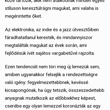
közé tartozik, akik nem átalkodnak minden egyes
stíluson keresztülrágni magukat, ami valaha is
megérintette őket.
Az elektronika, az indie és a jazz útvesztőiben
fáradhatatlanul keresték, és mindannyiszor
megtalálták magukat az évek során, ami
fejlődésük ívét sajátos vargabetűvé rajzolta.
Ezen tendenciát nem töri meg új lemezük sem,
amiben ugyanakkor felsejlik a rendezettségre
való igény: fegyelmezettebbnek, kevéssé
kicsapongónak, ha úgy tetszik, összeszedettebb
anyagnak mutatkozik az előbbiekhez képest,
cserébe egy olyan lemezzel koronázták az egy