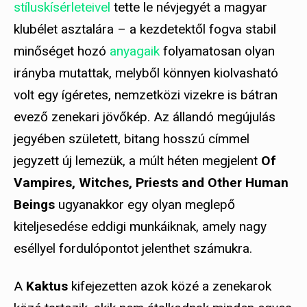
stíluskísérleteivel
tette le névjegyét a magyar
klubélet asztalára – a kezdetektől fogva stabil
minőséget hozó
anyagaik
folyamatosan olyan
irányba mutattak, melyből könnyen kiolvasható
volt egy ígéretes, nemzetközi vizekre is bátran
evező zenekari jövőkép. Az állandó megújulás
jegyében született, bitang hosszú címmel
jegyzett új lemezük, a múlt héten megjelent
Of
Vampires, Witches, Priests and Other Human
Beings
ugyanakkor egy olyan meglepő
kiteljesedése eddigi munkáiknak, amely nagy
eséllyel fordulópontot jelenthet számukra.
A
Kaktus
kifejezetten azok közé a zenekarok