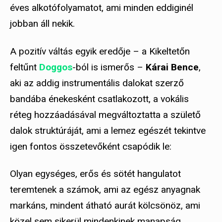
éves alkotófolyamatot, ami minden eddiginél
jobban áll nekik.
A pozitív váltás egyik eredője – a Kikeltetőn
feltűnt
Doggos
-ból is ismerős –
Kárai Bence
,
aki az addig instrumentális dalokat szerző
bandába énekesként csatlakozott, a vokális
réteg hozzáadásával megváltoztatta a születő
dalok struktúráját, ami a lemez egészét tekintve
igen fontos összetevőként csapódik le:
Olyan egységes, erős és sötét hangulatot
teremtenek a számok, ami az egész anyagnak
markáns, mindent átható aurát kölcsönöz, ami
közel sem sikerül mindenkinek manapság.