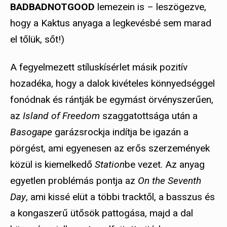
BADBADNOTGOOD
lemezein is – leszögezve,
hogy a Kaktus anyaga a legkevésbé sem marad
el tőlük, sőt!)
A fegyelmezett stíluskísérlet másik pozitív
hozadéka, hogy a dalok kivételes könnyedséggel
fonódnak és rántják be egymást örvényszerűen,
az
Island of Freedom
szaggatottsága után a
Basogape
garázsrockja indítja be igazán a
pörgést, ami egyenesen az erős szerzemények
közül is kiemelkedő
Station
be vezet. Az anyag
egyetlen problémás pontja az
On the Seventh
Day
, ami kissé elüt a többi tracktől, a basszus és
a kongaszerű ütősök pattogása, majd a dal