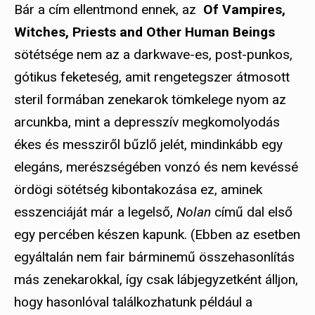
Bár a cím ellentmond ennek, az
Of Vampires,
Witches, Priests and Other Human Beings
sötétsége nem az a darkwave-es, post-punkos,
gótikus feketeség, amit rengetegszer átmosott
steril formában zenekarok tömkelege nyom az
arcunkba, mint a depresszív megkomolyodás
ékes és messziről bűzlő jelét, mindinkább egy
elegáns, merészségében vonzó és nem kevéssé
ördögi sötétség kibontakozása ez, aminek
esszenciáját már a legelső,
Nolan
című dal első
egy percében készen kapunk. (Ebben az esetben
egyáltalán nem fair bárminemű összehasonlítás
más zenekarokkal, így csak lábjegyzetként álljon,
hogy hasonlóval találkozhatunk például a