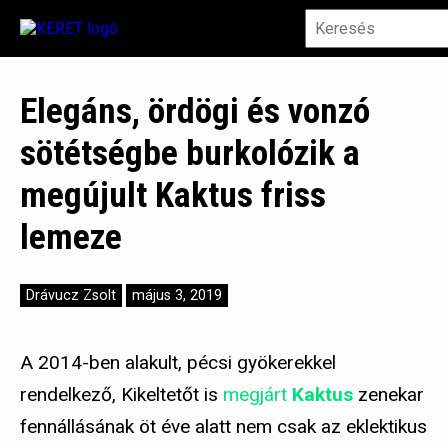
Elegáns, ördögi és vonzó
sötétségbe burkolózik a
megújult Kaktus friss
lemeze
Drávucz Zsolt
május 3, 2019
A 2014-ben alakult, pécsi gyökerekkel
rendelkező, Kikeltetőt is
megjárt
Kaktus
zenekar
fennállásának öt éve alatt nem csak az eklektikus