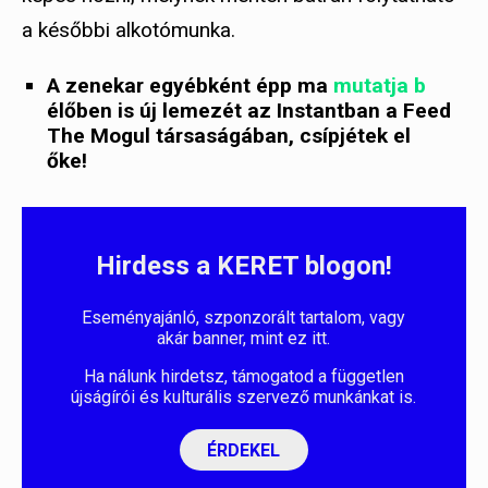
a későbbi alkotómunka.
A zenekar egyébként épp ma
mutatja b
élőben is új lemezét az Instantban a Feed
The Mogul társaságában, csípjétek el
őke!
Hirdess a KERET blogon!
Eseményajánló, szponzorált tartalom, vagy
akár banner, mint ez itt.
Ha nálunk hirdetsz, támogatod a független
újságírói és kulturális szervező munkánkat is.
ÉRDEKEL