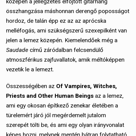
közepén a jellegzetes elfojtott gitárhang
összhangzása máshonnan derengő poposságot
hordoz, de talán épp ez az az aprócska
melléfogás, ami szükségszerű szexepilként van
jelen a lemez közepén. Kiemelendőek még a
Saudade
című záródalban felcsendülő
atmoszférikus zajfuvallatok, amik méltóképpen
vezetik le a lemezt.
Összességében az
Of Vampires, Witches,
Priests and Other Human Beings
az a lemez,
ami egy okosan építkező zenekar életében a
türelemért járó jól megérdemelt jutalom
szerepét tölti be, és ami egy olyan irányvonalat
képes hozni, melynek mentén bátran folytatható