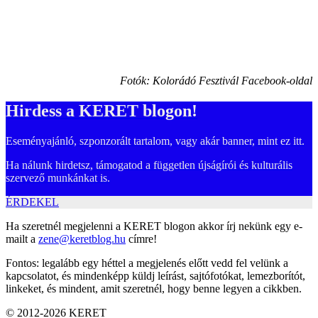
Fotók: Kolorádó Fesztivál Facebook-oldal
Hirdess a KERET blogon!
Eseményajánló, szponzorált tartalom, vagy akár banner, mint ez itt.
Ha nálunk hirdetsz, támogatod a független újságírói és kulturális
szervező munkánkat is.
ÉRDEKEL
Ha szeretnél megjelenni a KERET blogon akkor írj nekünk egy e-
mailt a
zene@keretblog.hu
címre!
Fontos: legalább egy héttel a megjelenés előtt vedd fel velünk a
kapcsolatot, és mindenképp küldj leírást, sajtófotókat, lemezborítót,
linkeket, és mindent, amit szeretnél, hogy benne legyen a cikkben.
© 2012-2026 KERET