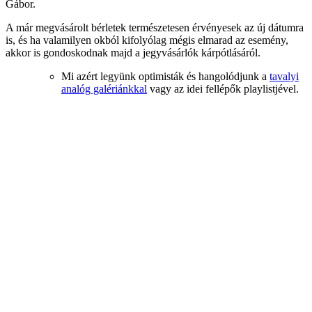
Gábor.
A már megvásárolt bérletek természetesen érvényesek az új dátumra
is, és ha valamilyen okból kifolyólag mégis elmarad az esemény,
akkor is gondoskodnak majd a jegyvásárlók kárpótlásáról.
Mi azért legyünk optimisták és hangolódjunk a
tavalyi
analóg galériánkkal
vagy az idei fellépők playlistjével.