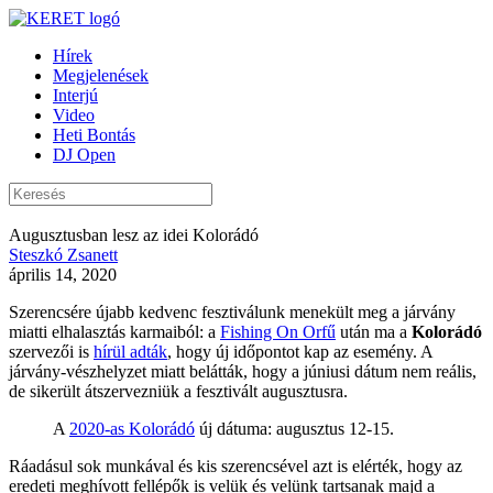
Hírek
Megjelenések
Interjú
Video
Heti Bontás
DJ Open
Augusztusban lesz az idei Kolorádó
Steszkó Zsanett
április 14, 2020
Szerencsére újabb kedvenc fesztiválunk menekült meg a járvány
miatti elhalasztás karmaiból: a
Fishing On Orfű
után ma a
Kolorádó
szervezői is
hírül adták
, hogy új időpontot kap az esemény. A
járvány-vészhelyzet miatt belátták, hogy a júniusi dátum nem reális,
de sikerült átszervezniük a fesztivált augusztusra.
A
2020-as Kolorádó
új dátuma: augusztus 12-15.
Ráadásul sok munkával és kis szerencsével azt is elérték, hogy az
eredeti meghívott fellépők is velük és velünk tartsanak majd a