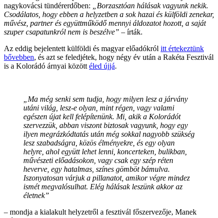
nagykovácsi tündérerdőben:
„Borzasztóan hálásak vagyunk nekik.
Csodálatos, hogy ebben a helyzetben a sok hazai és külföldi zenekar,
művész, partner és együttműködő mennyi áldozatot hozott, a saját
szuper csapatunkról nem is beszélve”
– írták.
Az eddig bejelentett külföldi és magyar előadókról
itt értekeztünk
bővebben
, és azt se feledjétek, hogy négy év után a Rakéta Fesztivál
is a Kolorádó árnyai között
éled újjá
.
„Ma még senki sem tudja, hogy milyen lesz a járvány
utáni világ, lesz-e olyan, mint régen, vagy valami
egészen újat kell felépítenünk. Mi, akik a Kolorádót
szervezzük, abban viszont biztosak vagyunk, hogy egy
ilyen megrázkódtatás után még sokkal nagyobb szükség
lesz szabadságra, közös élményekre, és egy olyan
helyre, ahol együtt lehet lenni, koncerteken, bulikban,
művészeti előadásokon, vagy csak egy szép réten
heverve, egy hatalmas, színes gömböt bámulva.
Iszonyatosan várjuk a pillanatot, amikor végre mindez
ismét megvalósulhat. Elég hálásak leszünk akkor az
életnek”
– mondja a kialakult helyzetről a fesztivál főszervezője, Manek