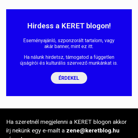
Hirdess a KERET blogon!
Eseményajánló, szponzorált tartalom, vagy
akár banner, mint ez itt.
Ha nálunk hirdetsz, támogatod a független
újságírói és kulturális szervező munkánkat is.
ÉRDEKEL
Ha szeretnél megjelenni a KERET blogon akkor
írj nekünk egy e-mailt a
zene@keretblog.hu