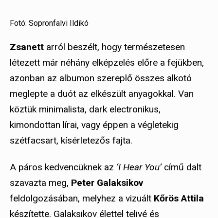
Fotó: Sopronfalvi Ildikó
Zsanett
arról beszélt, hogy természetesen
létezett már néhány elképzelés előre a fejükben,
azonban az albumon szereplő összes alkotó
meglepte a duót az elkészült anyagokkal. Van
köztük minimalista, dark electronikus,
kimondottan lírai, vagy éppen a végletekig
szétfacsart, kísérletezős fajta.
A páros kedvencüknek az
‘I Hear You’
című dalt
szavazta meg,
Peter Galaksikov
feldolgozásában, melyhez a vizuált
Kőrös Attila
készítette. Galaksikov élettel telivé és