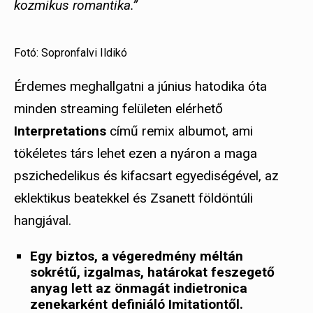
kozmikus romantika.”
Fotó: Sopronfalvi Ildikó
Érdemes meghallgatni a június hatodika óta
minden streaming felületen elérhető
Interpretations
című remix albumot, ami
tökéletes társ lehet ezen a nyáron a maga
pszichedelikus és kifacsart egyediségével, az
eklektikus beatekkel és Zsanett földöntúli
hangjával.
Egy biztos, a végeredmény méltán
sokrétű, izgalmas, határokat feszegető
anyag lett az önmagát indietronica
zenekarként definiáló Imitationtől.