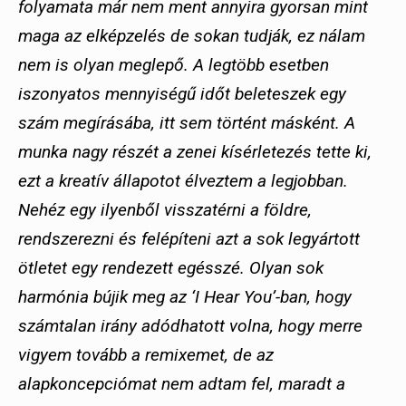
folyamata már nem ment annyira gyorsan mint
maga az elképzelés de sokan tudják, ez nálam
nem is olyan meglepő. A legtöbb esetben
iszonyatos mennyiségű időt beleteszek egy
szám megírásába, itt sem történt másként. A
munka nagy részét a zenei kísérletezés tette ki,
ezt a kreatív állapotot élveztem a legjobban.
Nehéz egy ilyenből visszatérni a földre,
rendszerezni és felépíteni azt a sok legyártott
ötletet egy rendezett egésszé. Olyan sok
harmónia bújik meg az ‘I Hear You’-ban, hogy
számtalan irány adódhatott volna, hogy merre
vigyem tovább a remixemet, de az
alapkoncepciómat nem adtam fel, maradt a