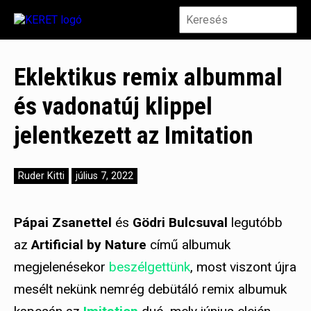
Eklektikus remix albummal
és vadonatúj klippel
jelentkezett az Imitation
Ruder Kitti
július 7, 2022
Pápai Zsanettel
és
Gödri Bulcsuval
legutóbb
az
Artificial by Nature
című albumuk
megjelenésekor
beszélgettünk
, most viszont újra
mesélt nekünk nemrég debütáló remix albumuk