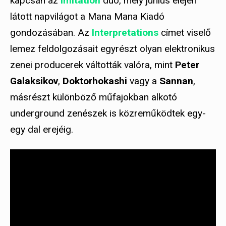
kapcsán az
Imitation
duó, mely június elején
látott napvilágot a Mana Mana Kiadó
gondozásában. Az
Interpretations
címet viselő
lemez feldolgozásait egyrészt olyan elektronikus
zenei producerek váltották valóra, mint
Peter
Galaksikov
,
Doktorhokashi
vagy a
Sannan
,
másrészt különböző műfajokban alkotó
underground zenészek is közreműködtek egy-
egy dal erejéig.