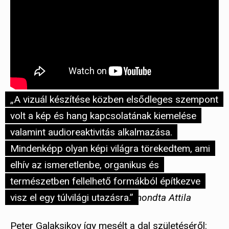
„A vizuál készítése közben elsődleges szempont
volt a kép és hang kapcsolatának kiemelése
valamint audioreaktivitás alkalmazása.
Mindenképp olyan képi világra törekedtem, ami
elhív az ismeretlenbe, organikus és
természetben fellelhető formákból építkezve
visz el egy túlvilági utazásra.”
mondta Attila
Peter Galaksikov így mesélt a dal születéséről: