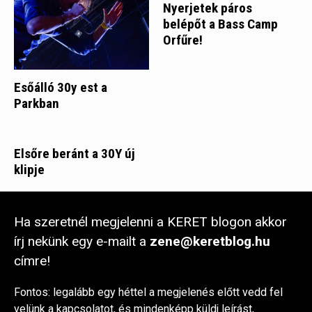
Nyerjetek páros
belépőt a Bass Camp
Orfűre!
Esőálló 30y est a
Parkban
Elsőre beránt a 30Y új
klipje
Ha szeretnél megjelenni a KERET blogon akkor
írj nekünk egy e-mailt a
zene@keretblog.hu
címre!
Fontos: legalább egy héttel a megjelenés előtt vedd fel
velünk a kapcsolatot, és mindenképp küldj leírást,