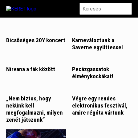
Dicsőséges 30Y koncert
Karneváloztunk a
Saverne együttessel
Nirvana a fák között
Pecázgassatok
élménykockákat!
„Nem biztos, hogy
Végre egy rendes
nekünk kell
elektronikus fesztivál,
megfogalmazni, milyen
amire régóta vártunk
zenét játszunk”