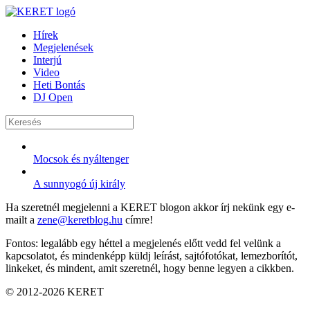
Hírek
Megjelenések
Interjú
Video
Heti Bontás
DJ Open
Mocsok és nyáltenger
A sunnyogó új király
Ha szeretnél megjelenni a KERET blogon akkor írj nekünk egy e-
mailt a
zene@keretblog.hu
címre!
Fontos: legalább egy héttel a megjelenés előtt vedd fel velünk a
kapcsolatot, és mindenképp küldj leírást, sajtófotókat, lemezborítót,
linkeket, és mindent, amit szeretnél, hogy benne legyen a cikkben.
© 2012-2026 KERET