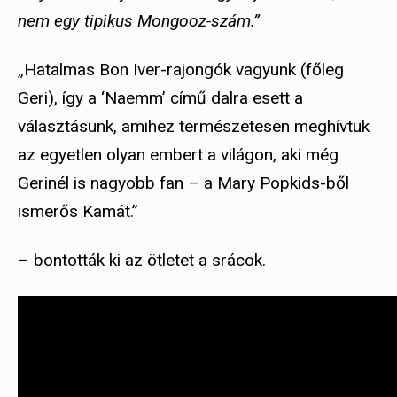
nem egy tipikus Mongooz-szám.”
„Hatalmas Bon Iver-rajongók vagyunk (főleg
Geri), így a ‘Naemm’ című dalra esett a
választásunk, amihez természetesen meghívtuk
az egyetlen olyan embert a világon, aki még
Gerinél is nagyobb fan – a Mary Popkids-ből
ismerős Kamát.”
– bontották ki az ötletet a srácok.