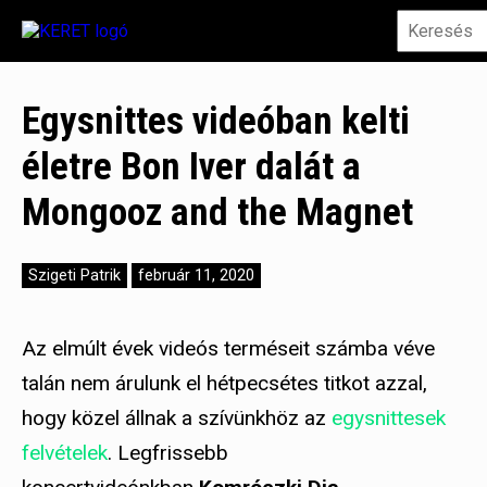
Egysnittes videóban kelti
életre Bon Iver dalát a
Mongooz and the Magnet
Szigeti Patrik
február 11, 2020
Az elmúlt évek videós terméseit számba véve
talán nem árulunk el hétpecsétes titkot azzal,
hogy közel állnak a szívünkhöz az
egysnittesek
felvételek
. Legfrissebb