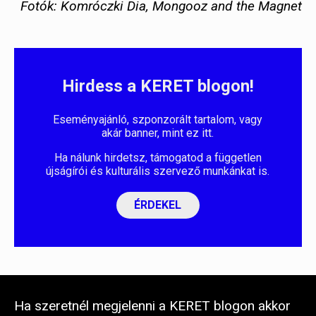
Fotók: Komróczki Dia, Mongooz and the Magnet
Hirdess a KERET blogon!
Eseményajánló, szponzorált tartalom, vagy
akár banner, mint ez itt.
Ha nálunk hirdetsz, támogatod a független
újságírói és kulturális szervező munkánkat is.
ÉRDEKEL
Ha szeretnél megjelenni a KERET blogon akkor