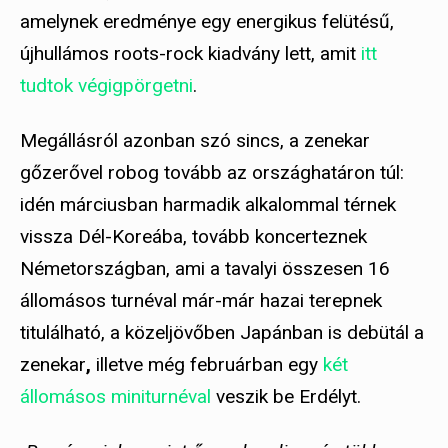
amelynek eredménye egy energikus felütésű,
újhullámos roots-rock kiadvány lett, amit
itt
tudtok végigpörgetni
.
Megállásról azonban szó sincs, a zenekar
gőzerővel robog tovább az országhatáron túl:
idén márciusban harmadik alkalommal térnek
vissza Dél-Koreába, tovább koncerteznek
Németországban, ami a tavalyi összesen 16
állomásos turnéval már-már hazai terepnek
titulálható, a közeljövőben Japánban is debütál a
zenekar
,
illetve még februárban egy
két
állomásos miniturnéval
veszik be Erdélyt.