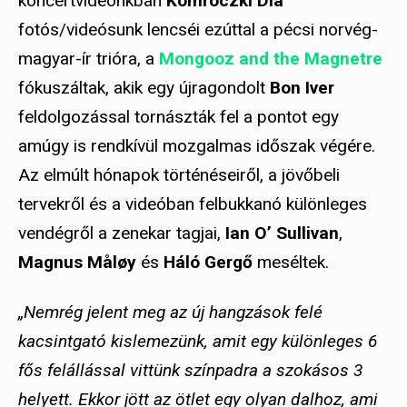
koncertvideónkban
Komróczki Dia
fotós/videósunk lencséi ezúttal a pécsi norvég-
magyar-ír trióra, a
Mongooz and the Magnetre
fókuszáltak, akik egy újragondolt
Bon Iver
feldolgozással tornászták fel a pontot egy
amúgy is rendkívül mozgalmas időszak végére.
Az elmúlt hónapok történéseiről, a jövőbeli
tervekről és a videóban felbukkanó különleges
vendégről a zenekar tagjai,
Ian O’ Sullivan
,
Magnus Måløy
és
Háló Gergő
meséltek.
„Nemrég jelent meg az új hangzások felé
kacsintgató kislemezünk, amit egy különleges 6
fős felállással vittünk színpadra a szokásos 3
helyett. Ekkor jött az ötlet egy olyan dalhoz, ami