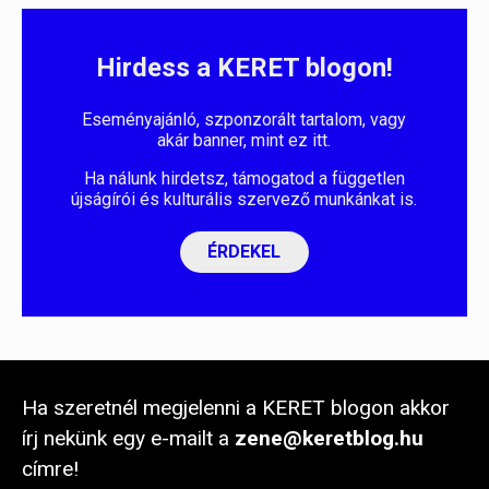
Hirdess a KERET blogon!
Eseményajánló, szponzorált tartalom, vagy
akár banner, mint ez itt.
Ha nálunk hirdetsz, támogatod a független
újságírói és kulturális szervező munkánkat is.
ÉRDEKEL
Ha szeretnél megjelenni a KERET blogon akkor
írj nekünk egy e-mailt a
zene@keretblog.hu
címre!