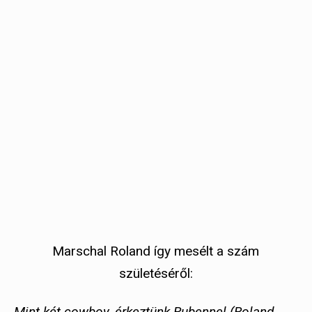
Marschal Roland így mesélt a szám
születéséről:
Mint két cowboy, érkeztünk Rubennel (Roland