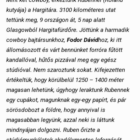
kutyája) a Hargitára. 3100 kilométeres utat
tettünk meg, 9 országon át, 5 nap alatt
Glasgowból Hargitafürdőre. Jöttünk a harmadik
cowboy bajtársunkhoz,
Fodor Dávid
hoz, ki itt
állomásozott és várt bennünket forróra fűtött
kandallóval, hűtős pizzával meg egy egész
stúdióval. Nem szaroztunk sokat. Kifejezetten
értékeltük, hogy körülbelül 1250 – 1400 méter
magasan lehetünk, úgyhogy leraktunk Rubennek
egy cupákot, magunknak egy-egy papírt, és pár
sörösdobozt a földre, hogy annyival is
magasabban legyünk, azzal neki is láttunk
mindnyájan dolgozni. Ruben őrizte a
stúdiómunkálatok akadálymentes leforgását,