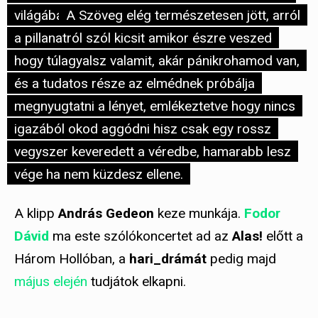
világába.
A Szöveg elég természetesen jött, arról
a pillanatról szól kicsit amikor észre veszed
hogy túlagyalsz valamit, akár pánikrohamod van,
és a tudatos része az elmédnek próbálja
megnyugtatni a lényet, emlékeztetve hogy nincs
igazából okod aggódni hisz csak egy rossz
vegyszer keveredett a véredbe, hamarabb lesz
vége ha nem küzdesz ellene.
A klipp
András Gedeon
keze munkája.
Fodor
Dávid
ma este szólókoncertet ad az
Alas!
előtt a
Három Hollóban, a
hari_drámát
pedig majd
május elején
tudjátok elkapni.