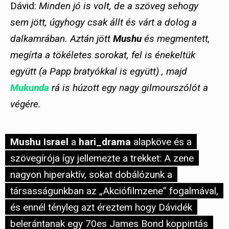
Dávid:
Minden jó is volt, de a szöveg sehogy
sem jött, úgyhogy csak állt és várt a dolog a
dalkamrában. Aztán jött
Mushu
és megmentett,
megírta a tökéletes sorokat, fel is énekeltük
együtt (a Papp bratyókkal is együtt) , majd
Mukunda
rá is húzott egy nagy gilmourszólót a
végére.
Mushu Israel
a
hari_drama
alapköve és a
szövegírója így jellemezte a trekket: A zene
nagyon hiperaktív, sokat dobálózunk a
társasságunkban az „Akciófilmzene” fogalmával,
és ennél tényleg azt éreztem hogy Dávidék
belerántanak egy 70es James Bond koppintás