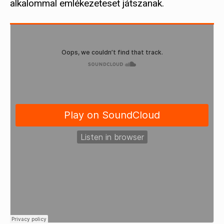
alkalommal emlékezeteset játszanak.