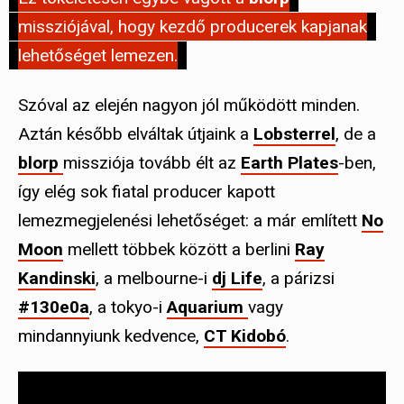
missziójával, hogy kezdő producerek kapjanak
lehetőséget lemezen.
Szóval az elején nagyon jól működött minden.
Aztán később elváltak útjaink a
Lobsterrel
, de a
blorp
missziója tovább élt az
Earth Plates
-ben,
így elég sok fiatal producer kapott
lemezmegjelenési lehetőséget: a már említett
No
Moon
mellett többek között a berlini
Ray
Kandinski
, a melbourne-i
dj Life
, a párizsi
#130e0a
, a tokyo-i
Aquarium
vagy
mindannyiunk kedvence,
CT Kidobó
.