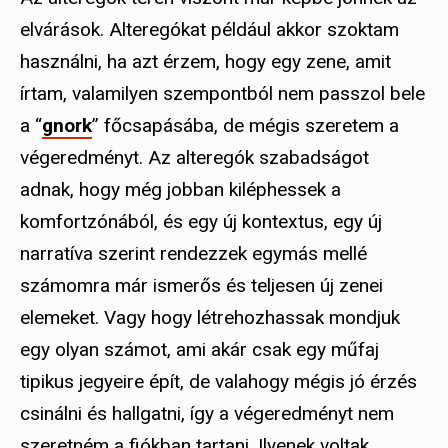
elvárások. Alteregókat például akkor szoktam
használni, ha azt érzem, hogy egy zene, amit
írtam, valamilyen szempontból nem passzol bele
a “
gnork
” főcsapásába, de mégis szeretem a
végeredményt. Az alteregók szabadságot
adnak, hogy még jobban kiléphessek a
komfortzónából, és egy új kontextus, egy új
narratíva szerint rendezzek egymás mellé
számomra már ismerős és teljesen új zenei
elemeket. Vagy hogy létrehozhassak mondjuk
egy olyan számot, ami akár csak egy műfaj
tipikus jegyeire épít, de valahogy mégis jó érzés
csinálni és hallgatni, így a végeredményt nem
szeretném a fiókban tartani. Ilyenek voltak