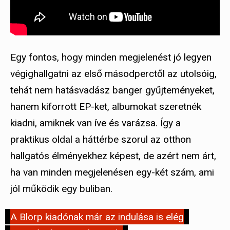
Egy fontos, hogy minden megjelenést jó legyen
végighallgatni az első másodperctől az utolsóig,
tehát nem hatásvadász banger gyűjteményeket,
hanem kiforrott EP-ket, albumokat szeretnék
kiadni, amiknek van íve és varázsa. Így a
praktikus oldal a háttérbe szorul az otthon
hallgatós élményekhez képest, de azért nem árt,
ha van minden megjelenésen egy-két szám, ami
jól működik egy buliban.
A Blorp kiadónak már az indulása is elég