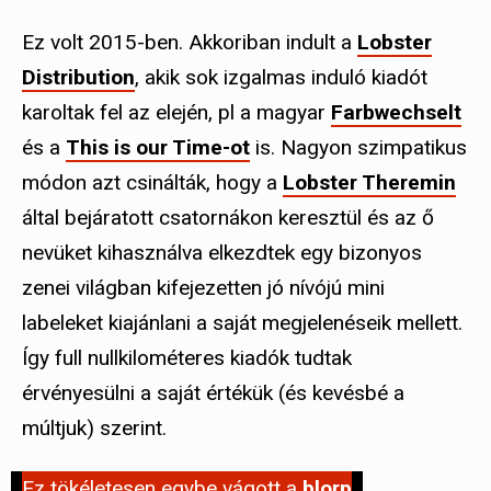
Ez volt 2015-ben. Akkoriban indult a
Lobster
Distribution
, akik sok izgalmas induló kiadót
karoltak fel az elején, pl a magyar
Farbwechselt
és a
This is our Time-ot
is. Nagyon szimpatikus
módon azt csinálták, hogy a
Lobster Theremin
által bejáratott csatornákon keresztül és az ő
nevüket kihasználva elkezdtek egy bizonyos
zenei világban kifejezetten jó nívójú mini
labeleket kiajánlani a saját megjelenéseik mellett.
Így full nullkilométeres kiadók tudtak
érvényesülni a saját értékük (és kevésbé a
múltjuk) szerint.
Ez tökéletesen egybe vágott a
blorp