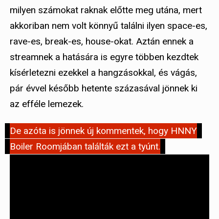
milyen számokat raknak előtte meg utána, mert
akkoriban nem volt könnyű találni ilyen space-es,
rave-es, break-es, house-okat. Aztán ennek a
streamnek a hatására is egyre többen kezdtek
kísérletezni ezekkel a hangzásokkal, és vágás,
pár évvel később hetente százasával jönnek ki
az efféle lemezek.
De azóta is jönnek új kommentek, hogy HNNY
Boiler Roomjában találták ezt a tyúnt.