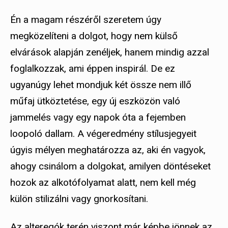
Én a magam részéről szeretem úgy
megközelíteni a dolgot, hogy nem külső
elvárások alapján zenéljek, hanem mindig azzal
foglalkozzak, ami éppen inspirál. De ez
ugyanúgy lehet mondjuk két össze nem illő
műfaj ütköztetése, egy új eszközön való
jammelés vagy egy napok óta a fejemben
loopoló dallam. A végeredmény stílusjegyeit
úgyis mélyen meghatározza az, aki én vagyok,
ahogy csinálom a dolgokat, amilyen döntéseket
hozok az alkotófolyamat alatt, nem kell még
külön stilizálni vagy gnorkosítani.
Az alteregók terén viszont már képbe jönnek az