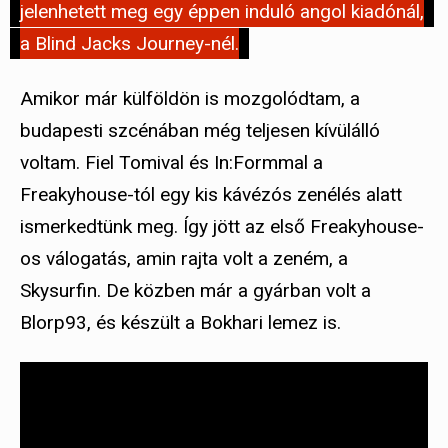
jelenhetett meg egy éppen induló angol kiadónál,
a Blind Jacks Journey-nél.
Amikor már külföldön is mozgolódtam, a
budapesti szcénában még teljesen kívülálló
voltam. Fiel Tomival és In:Formmal a
Freakyhouse-tól egy kis kávézós zenélés alatt
ismerkedtünk meg. Így jött az első Freakyhouse-
os válogatás, amin rajta volt a zeném, a
Skysurfin. De közben már a gyárban volt a
Blorp93, és készült a Bokhari lemez is.