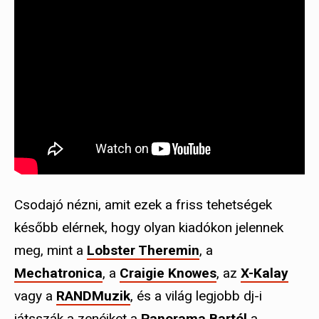
Csodajó nézni, amit ezek a friss tehetségek
később elérnek, hogy olyan kiadókon jelennek
meg, mint a
Lobster Theremin
, a
Mechatronica
, a
Craigie Knowes
, az
X-Kalay
vagy a
RANDMuzik
, és a világ legjobb dj-i
játsszák a zenéiket a
Panorama Bartól
a