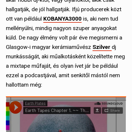
hallgatják, de jól hallgatják. Ifjú producerek közt
ott van például
KOBANYA3000
is, aki nem tud
mellényúlni, mindig nagyon szuper anyagokat
küld. De nagy élmény volt pár éve megismerni a
Glasgow-i magyar kerámiaművész
Szilver
dj
munkásságát, aki műalkotásként közelítette meg
a mixtape műfaját, és olyan ívet jár be például
ezzel a podcastjával, amit senkitől mástól nem
hallottam még: