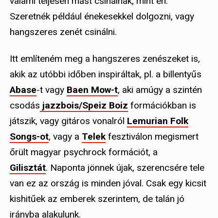
valami teljesen mást csinálnak, mint én.
Szeretnék például énekesekkel dolgozni, vagy
hangszeres zenét csinálni.
Itt említeném meg a hangszeres zenészeket is,
akik az utóbbi időben inspiráltak, pl. a billentyűs
Abase
-t vagy
Baen Mow-t
, aki amúgy a szintén
csodás
jazzbois/Speiz Boiz
formációkban is
játszik, vagy gitáros vonalról
Lemurian Folk
Songs-ot
, vagy a
Telek
fesztiválon megismert
őrült magyar psychrock formációt, a
Gilisztát
. Naponta jönnek újak, szerencsére tele
van ez az ország is minden jóval. Csak egy kicsit
kishitűek az emberek szerintem, de talán jó
irányba alakulunk.