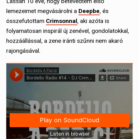
Lassan 10 éve, hogy betévedtem első
lemezeimet megvásárolni a
Deepbe
, és
összefutottam
Crimsonnal
, aki azóta is
folyamatosan inspirál új zenével, gondolatokkal,
hozzáállással, a zene iránti szűnni nem akaró
rajongásával.