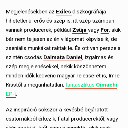
Megjelenésekben az
Exiles
diszkográfiája
hihetetlenül erős és szép is, itt szép számban
vannak producerek, például
Zsüja
vagy
For
, akik
bár nem teljesen az én világomat képviselik, de
zseniális munkákat raktak le. És ott van persze a
szintén csodás
Dalmata Daniel
, izgalmas és
szép megjelenésekkel, nekik köszönhetem
minden idők kedvenc magyar release-ét is, Imre
Kisstől a megunhatatlan,
fantasztikus
Oimachi
EP-t
.
Az inspiráció sokszor a kevésbé bejáratott
csatornákból érkezik, fiatal producerektől, vagy
akár hobbi dj-ktől, vagy olyanoktól, akik csak