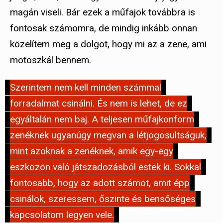
magán viseli. Bár ezek a műfajok továbbra is
fontosak számomra, de mindig inkább onnan
közelítem meg a dolgot, hogy mi az a zene, ami
motoszkál bennem.
Szerintem nem kell minden számmal
forradalmat csinálni. És nem is lehet, de ez
egyáltalán nem baj. A teljesen műfajkonform
zenéknek ugyanúgy megvan a létjogosultságuk,
mint azoknak a zenéknek, amik egy-egy
eszközön való játszadozásból estek ki. Sokkal
fontosabb, hogy az adott számot, amit épp
csinálok, szeressem, őszinte és bensőséges
kapcsolatom legyen vele.