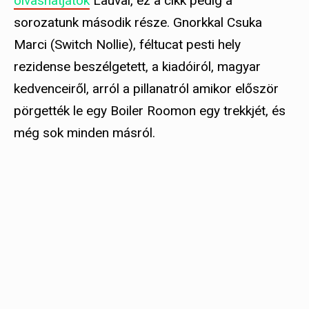
olvashatjátok
Lauval, ez a cikk pedig a
sorozatunk második része. Gnorkkal Csuka
Marci (Switch Nollie), féltucat pesti hely
rezidense beszélgetett, a kiadóiról, magyar
kedvenceiről, arról a pillanatról amikor először
pörgették le egy Boiler Roomon egy trekkjét, és
még sok minden másról.