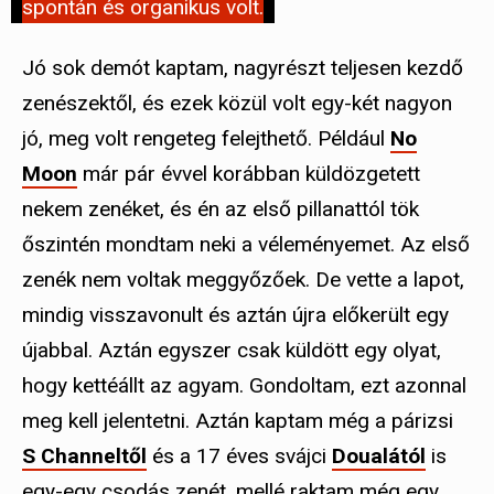
spontán és organikus volt.
Jó sok demót kaptam, nagyrészt teljesen kezdő
zenészektől, és ezek közül volt egy-két nagyon
jó, meg volt rengeteg felejthető. Például
No
Moon
már pár évvel korábban küldözgetett
nekem zenéket, és én az első pillanattól tök
őszintén mondtam neki a véleményemet. Az első
zenék nem voltak meggyőzőek. De vette a lapot,
mindig visszavonult és aztán újra előkerült egy
újabbal. Aztán egyszer csak küldött egy olyat,
hogy kettéállt az agyam. Gondoltam, ezt azonnal
meg kell jelentetni. Aztán kaptam még a párizsi
S Channeltől
és a 17 éves svájci
Doualától
is
egy-egy csodás zenét, mellé raktam még egy