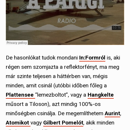
De hasonlókat tudok mondani
In:Formról
is, aki
régen sem szomjazta a reflektorfényt, ma meg
már szinte teljesen a háttérben van, mégis
minden, amit csinál (utóbbi időben főleg a
Plattensee
“lemezboltot”, vagy a
Hangkelte
műsort a Tiloson), azt mindig 100%-os
minőségben csinálja. De megemlíthetem
Aurint
,
Atomikot
vagy
Gilbert Pomelót
, akik minden