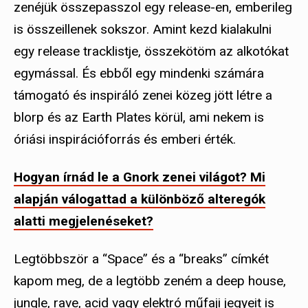
zenéjük összepasszol egy release-en, emberileg
is összeillenek sokszor. Amint kezd kialakulni
egy release tracklistje, összekötöm az alkotókat
egymással. És ebből egy mindenki számára
támogató és inspiráló zenei közeg jött létre a
blorp és az Earth Plates körül, ami nekem is
óriási inspirációforrás és emberi érték.
Hogyan írnád le a Gnork zenei világot? Mi
alapján válogattad a különböző alteregók
alatti megjelenéseket?
Legtöbbször a “Space” és a “breaks” címkét
kapom meg, de a legtöbb zeném a deep house,
jungle, rave, acid vagy elektró műfaji jegyeit is