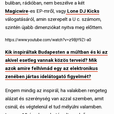
buliban, rádióban, nem beszélve a két
Magicwire
-es EP-mről, vagy
Lone DJ Kicks
válogatásáról, amin szerepelt a U c. számom,
szintén újabb dimenziókat nyitva meg előttem.
https://www.youtube.com/watch?v=z9BjY9ZI-a0
Kik inspiráltak Budapesten a múltban és ki az
akivel esetleg vannak közös terveid? Mik
azok amire felhívnád egy az elektronikus
zenében jártas idelátogató figyelmét?
Engem mindig az inspirál, ha valakiben rengeteg
alázat és szerénység van azzal szemben, amit
csinál, és végtelenül el tud mélyülni valamiben.