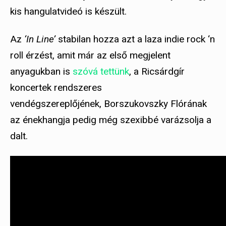
kis hangulatvideó is készült.
Az
‘In Line’
stabilan hozza azt a laza indie rock ‘n
roll érzést, amit már az első megjelent
anyagukban is
szóvá tettünk
, a Ricsárdgír
koncertek rendszeres
vendégszereplőjének, Borszukovszky Flórának
az énekhangja pedig még szexibbé varázsolja a
dalt.