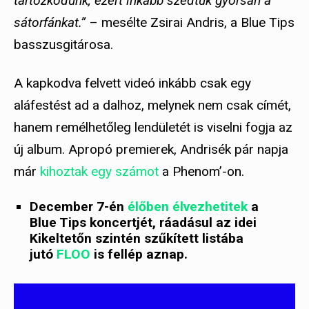
tartózkodunk, ezért inkább szedtük gyorsan a
sátorfánkat.”
– mesélte Zsirai Andris, a Blue Tips
basszusgitárosa.
A kapkodva felvett videó inkább csak egy
aláfestést ad a dalhoz, melynek nem csak címét,
hanem remélhetőleg lendületét is viselni fogja az
új album. Apropó premierek, Andrisék pár napja
már
kihoztak egy számot
a Phenom’-on.
December 7-én
élőben élvezhetitek
a
Blue Tips
koncertjét, ráadásul az idei
Kikeltetőn szintén szűkített listába
jutó
FLOO
is fellép aznap.