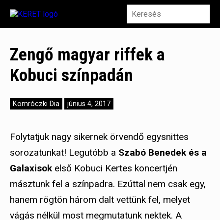
Zengő magyar riffek a
Kobuci színpadán
Komróczki Dia
június 4, 2017
Folytatjuk nagy sikernek örvendő egysnittes
sorozatunkat! Legutóbb a
Szabó Benedek és a
Galaxisok
első Kobuci Kertes koncertjén
másztunk fel a színpadra. Ezúttal nem csak egy,
hanem rögtön három dalt vettünk fel, melyet
vágás nélkül most megmutatunk nektek. A