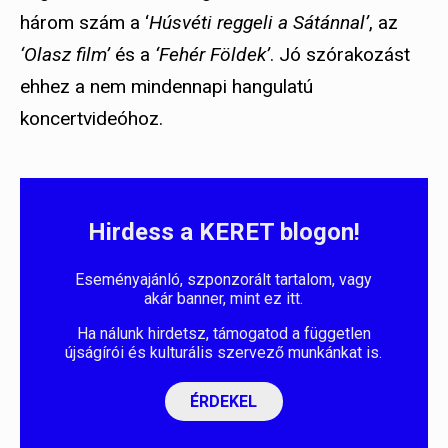
három szám a ‘
Húsvéti reggeli a Sátánnal’
, az
‘Olasz film’
és a
‘Fehér Földek’
. Jó szórakozást
ehhez a nem mindennapi hangulatú
koncertvideóhoz.
Hirdess a KERET blogon!
Eseményajánló, szponzorált tartalom, vagy
akár banner, mint ez itt.
Ha nálunk hirdetsz, támogatod a független
újságírói és kulturális szervező munkánkat is.
ÉRDEKEL