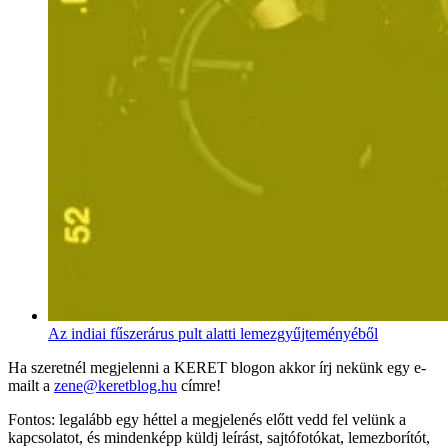
Az indiai fűszerárus pult alatti lemezgyűjteményéből
Ha szeretnél megjelenni a KERET blogon akkor írj nekünk egy e-
mailt a
zene@keretblog.hu
címre!
Fontos: legalább egy héttel a megjelenés előtt vedd fel velünk a
kapcsolatot, és mindenképp küldj leírást, sajtófotókat, lemezborítót,