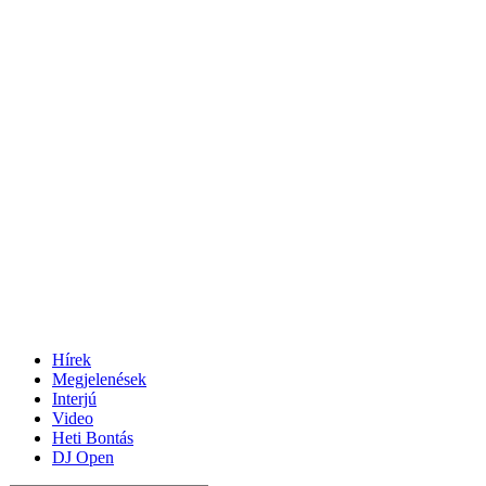
Hírek
Megjelenések
Interjú
Video
Heti Bontás
DJ Open