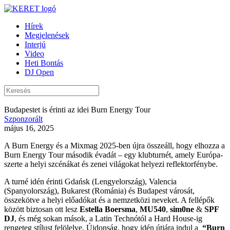
Hírek
Megjelenések
Interjú
Video
Heti Bontás
DJ Open
Budapestet is érinti az idei Burn Energy Tour
Szponzorált
május 16, 2025
A Burn Energy és a Mixmag 2025-ben újra összeáll, hogy elhozza a
Burn Energy Tour második évadát – egy klubturnét, amely Európa-
szerte a helyi szcénákat és zenei világokat helyezi reflektorfénybe.
A turné idén érinti Gdańsk (Lengyelország), Valencia
(Spanyolország), Bukarest (Románia) és Budapest városát,
összekötve a helyi előadókat és a nemzetközi neveket. A fellépők
között biztosan ott lesz
Estella
Boersma
,
MU540
,
sim0ne
&
SPF
DJ
, és még sokan mások, a Latin Technótól a Hard House-ig
rengeteg stílust felölelve. Újdonság, hogy idén útjára indul a
“Burn