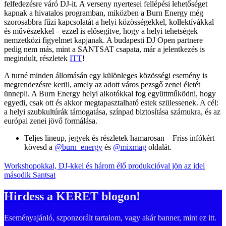
felfedezésre váró DJ-it. A verseny nyertesei fellépési lehetőséget
kapnak a hivatalos programban, miközben a Burn Energy még
szorosabbra fűzi kapcsolatát a helyi közösségekkel, kollektívákkal
és művészekkel – ezzel is elősegítve, hogy a helyi tehetségek
nemzetközi figyelmet kapjanak. A budapesti DJ Open partnere
pedig nem más, mint a SANTSAT csapata, már a jelentkezés is
megindult, részletek
ITT
!
A turné minden állomásán egy különleges közösségi esemény is
megrendezésre kerül, amely az adott város pezsgő zenei életét
ünnepli. A Burn Energy helyi alkotókkal fog együttműködni, hogy
egyedi, csak ott és akkor megtapasztalható estek szülessenek. A cél:
a helyi szubkultúrák támogatása, színpad biztosítása számukra, és az
európai zenei jövő formálása.
Teljes lineup, jegyek és részletek hamarosan – Friss infókért
kövesd a
@burn_energy
és
@mixmag
oldalát.
Workshopokkal, DJ-kkel és három élő produkcióval jön az idei
második Santsat
Hirdess a KERET blogon!
Eseményajánló, szponzorált tartalom, vagy akár banner, mint ez itt.