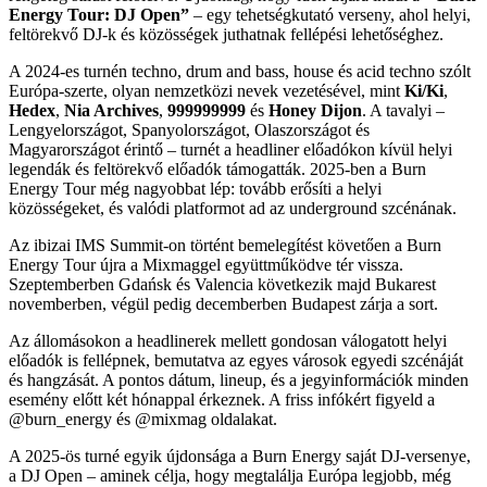
Energy Tour: DJ Open”
– egy tehetségkutató verseny, ahol helyi,
feltörekvő DJ-k és közösségek juthatnak fellépési lehetőséghez.
A 2024-es turnén techno, drum and bass, house és acid techno szólt
Európa-szerte, olyan nemzetközi nevek vezetésével, mint
Ki/Ki
,
Hedex
,
Nia Archives
,
999999999
és
Honey Dijon
. A tavalyi –
Lengyelországot, Spanyolországot, Olaszországot és
Magyarországot érintő – turnét a headliner előadókon kívül helyi
legendák és feltörekvő előadók támogatták. 2025-ben a Burn
Energy Tour még nagyobbat lép: tovább erősíti a helyi
közösségeket, és valódi platformot ad az underground szcénának.
Az ibizai IMS Summit-on történt bemelegítést követően a Burn
Energy Tour újra a Mixmaggel együttműködve tér vissza.
Szeptemberben Gdańsk és Valencia következik majd Bukarest
novemberben, végül pedig decemberben Budapest zárja a sort.
Az állomásokon a headlinerek mellett gondosan válogatott helyi
előadók is fellépnek, bemutatva az egyes városok egyedi szcénáját
és hangzását. A pontos dátum, lineup, és a jegyinformációk minden
esemény előtt két hónappal érkeznek. A friss infókért figyeld a
@burn_energy és @mixmag oldalakat.
A 2025-ös turné egyik újdonsága a Burn Energy saját DJ-versenye,
a DJ Open – aminek célja, hogy megtalálja Európa legjobb, még