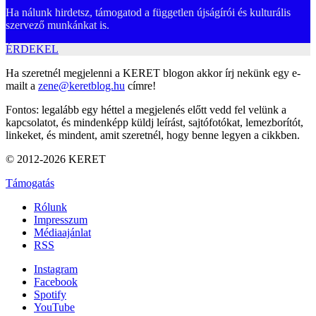
Ha nálunk hirdetsz, támogatod a független újságírói és kulturális
szervező munkánkat is.
ÉRDEKEL
Ha szeretnél megjelenni a KERET blogon akkor írj nekünk egy e-
mailt a
zene@keretblog.hu
címre!
Fontos: legalább egy héttel a megjelenés előtt vedd fel velünk a
kapcsolatot, és mindenképp küldj leírást, sajtófotókat, lemezborítót,
linkeket, és mindent, amit szeretnél, hogy benne legyen a cikkben.
© 2012-2026 KERET
Támogatás
Rólunk
Impresszum
Médiaajánlat
RSS
Instagram
Facebook
Spotify
YouTube