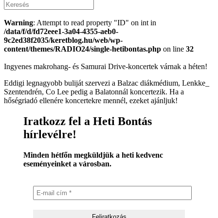
Warning
: Attempt to read property "ID" on int in
/data/f/d/fd72eee1-3a04-4355-aeb0-
9c2ed38f2035/keretblog.hu/web/wp-
content/themes/RADIO24/single-hetibontas.php
on line
32
Ingyenes makrohang- és Samurai Drive-koncertek várnak a héten!
Eddigi legnagyobb buliját szervezi a Balzac diákmédium, Lenkke_
Szentendrén, Co Lee pedig a Balatonnál koncertezik. Ha a
hőségriadó ellenére koncertekre mennél, ezeket ajánljuk!
Iratkozz fel a Heti Bontás
hírlevélre!
Minden hétfőn megküldjük a heti kedvenc
eseményeinket a városban.