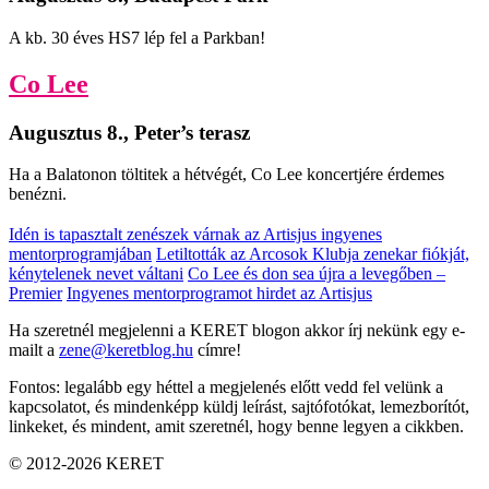
A kb. 30 éves HS7 lép fel a Parkban!
Co Lee
Augusztus 8., Peter’s terasz
Ha a Balatonon töltitek a hétvégét, Co Lee koncertjére érdemes
benézni.
Idén is tapasztalt zenészek várnak az Artisjus ingyenes
mentorprogramjában
Letiltották az Arcosok Klubja zenekar fiókját,
kénytelenek nevet váltani
Co Lee és don sea újra a levegőben –
Premier
Ingyenes mentorprogramot hirdet az Artisjus
Ha szeretnél megjelenni a KERET blogon akkor írj nekünk egy e-
mailt a
zene@keretblog.hu
címre!
Fontos: legalább egy héttel a megjelenés előtt vedd fel velünk a
kapcsolatot, és mindenképp küldj leírást, sajtófotókat, lemezborítót,
linkeket, és mindent, amit szeretnél, hogy benne legyen a cikkben.
© 2012-2026 KERET