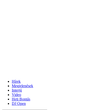
Hírek
Megjelenések
Interjú
Video
Heti Bontás
DJ Open