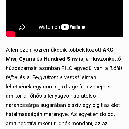
A lemezen közreműködik többek között
AKC
Misi
,
Gyuris
és
Hundred Sins
is, a Huszonkettő
húzószámain azonban FILO egyedül van, a
‘Lőjél
fejbe’
és a
‘Felgyújtom a várost’
simán
lehetnének egy coming of age film zenéje is,
amikor a főhős a lenyugvó nap utólsó
narancssárga sugarában elszív egy cigit az élet
hatalmasságán merengve. Az egyetlen dolog,
amit negatívumként tudnék mondani, az az