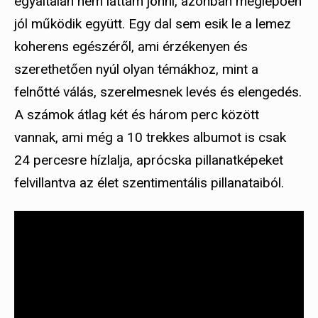
egyáltalán nem láttam jönni, azonban meglepően
jól működik együtt. Egy dal sem esik le a lemez
koherens egészéről, ami érzékenyen és
szerethetően nyúl olyan témákhoz, mint a
felnőtté válás, szerelmesnek levés és elengedés.
A számok átlag két és három perc között
vannak, ami még a 10 trekkes albumot is csak
24 percesre hízlalja, aprócska pillanatképeket
felvillantva az élet szentimentális pillanataiból.