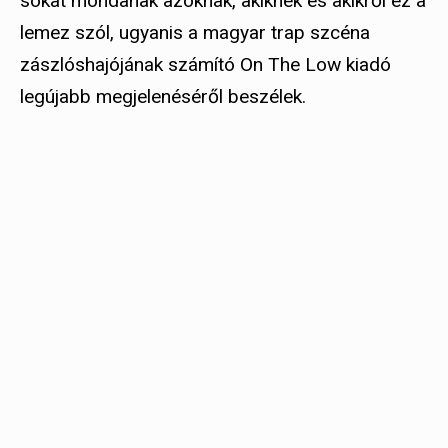
sokat mondanak azoknak, akiknek és akikről ez a
lemez szól, ugyanis a magyar trap szcéna
zászlóshajójának számító On The Low kiadó
legújabb megjelenéséről beszélek.