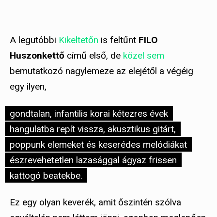
A legutóbbi
Kikeltetőn
is feltűnt
FILO
Huszonkettő
című első, de
közel
sem
bemutatkozó nagylemeze az elejétől a végéig
egy ilyen,
gondtalan, infantilis korai kétezres évek
hangulatba repít vissza, akusztikus gitárt,
poppunk elemeket és keserédes melódiákat
észrevehetetlen lazasággal ágyaz frissen
kattogó beatekbe.
Ez egy olyan keverék, amit őszintén szólva