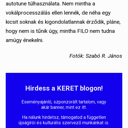
autotune túlhasználata. Nem mintha a
vokálprocesszálás ellen lennék, de néha egy
kicsit soknak és kigondolatlannak érződik, pláne,
hogy nem is tűnik úgy, mintha FILO nem tudna
amúgy énekelni.
Fotók: Szabó R. János
Hirdess a KERET blogon!
Eseményajánló, szponzorált tartalom, vagy
akár banner, mint ez itt.
Ha nálunk hirdetsz, támogatod a független
újságírói és kulturális szervező munkánkat is.