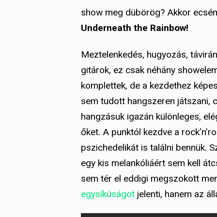
show meg dübörög? Akkor ecsém, az
Underneath the Rainbow!
Meztelenkedés, hugyozás, távirány
gitárok, ez csak néhány showele
komplettek, de a kezdethez képes
sem tudott hangszeren játszani, c
hangzásuk igazán különleges, elé
őket. A punktól kezdve a rock’n’ro
pszichedelikát is találni bennük.
egy kis melankóliáért sem kell át
sem tér el eddigi megszokott men
egysíkúságot
jelenti, hanem az ál