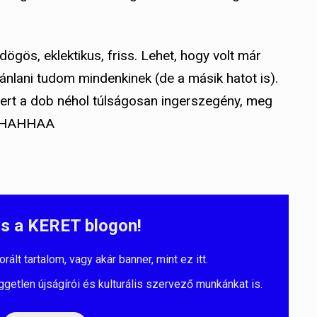
gös, eklektikus, friss. Lehet, hogy volt már
jánlani tudom mindenkinek (de a másik hatot is).
mert a dob néhol túlságosan ingerszegény, meg
HAHAHHAA
s a KERET blogon!
lt tartalom, vagy akár banner, mint ez itt.
ggetlen újságírói és kulturális szervező munkánkat is.