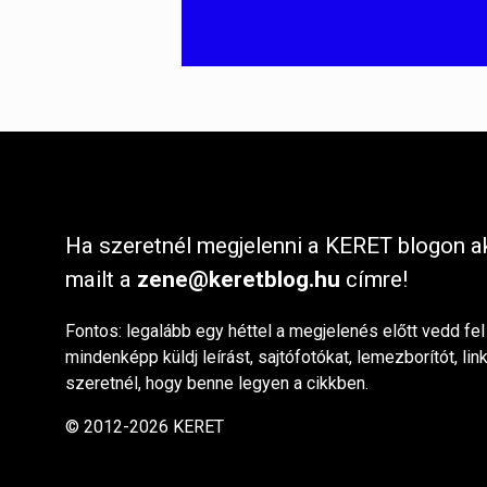
Ha szeretnél megjelenni a KERET blogon ak
mailt a
zene@keretblog.hu
címre!
Fontos: legalább egy héttel a megjelenés előtt vedd fel
mindenképp küldj leírást, sajtófotókat, lemezborítót, lin
szeretnél, hogy benne legyen a cikkben.
© 2012-2026 KERET