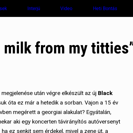
sek
Interjú
Video
Heti Bontás
ilk from my titties
megjelenése után végre elkészült az új
Black
k óta ez már a hetedik a sorban. Vajon a 15 év
évben megérett a georgiai alakulat? Egyátalán,
nekar aki egy koncerten távirányítós autóversenyt
n ha ez senkit sem érdekel, mivel a zene üt, a