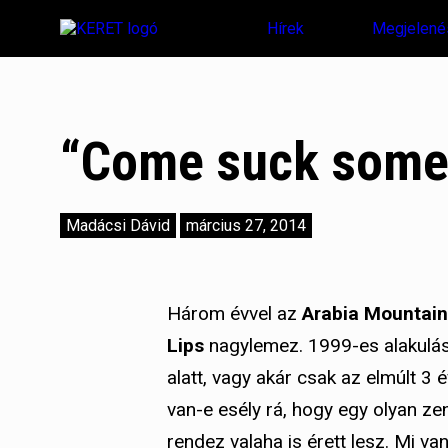
Hírek
Megjelené
“Come suck some m
Madácsi Dávid
március 27, 2014
Három évvel az
Arabia Mountain
Lips
nagylemez. 1999-es alakulásu
alatt, vagy akár csak az elmúlt 3 
van-e esély rá, hogy egy olyan ze
rendez valaha is érett lesz. Mi va