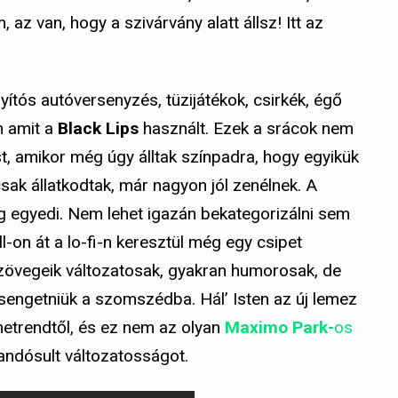
 van, hogy a szivárvány alatt állsz! Itt az
ítós autóversenyzés, tüzijátékok, csirkék, égő
m amit a
Black Lips
használt. Ezek a srácok nem
t, amikor még úgy álltak színpadra, hogy egyikük
sak állatkodtak, már nagyon jól zenélnek. A
g egyedi. Nem lehet igazán bekategorizálni sem
ll-on át a lo-fi-n keresztül még egy csipet
 Szövegeik változatosak, gyakran humorosak, de
csengetniük a szomszédba. Hál’ Isten az új lemez
etrendtől, és ez nem az olyan
Maximo Park-
os
landósult változatosságot.