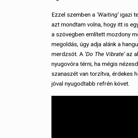
Ezzel szemben a
‘Waiting’
igazi t
azt mondtam volna, hogy itt is eg
a szövegben említett mozdony mon
megoldás, úgy adja alánk a hangul
merdzsót. A
‘Do The Vibrate’
az a
nyugovóra térni, ha mégis néze
szanaszét van torzítva, érdekes 
jóval nyugodtabb refrén követ.