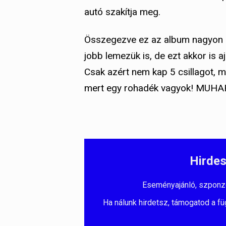
autó szakítja meg.
Összegezve ez az album nagyon dö
jobb lemezük is, de ezt akkor is a
Csak azért nem kap 5 csillagot, 
mert egy rohadék vagyok! MU
Hirdes
Eseményajánló, szponzorá
Ha nálunk hirdetsz, támogatod a fü