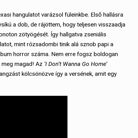
exasi hangulatot varázsol füleinkbe. Első hallásra
ysíkú a dob, de rájöttem, hogy teljesen visszaadja
oton zötyögését. Így hallgatva zseniális
atot, mint rózsadombi tinik alá sznob papi a
lbum horror száma. Nem erre fogsz boldogan
sd meg magad! Az
‘I Don’t Wanna Go Home’
hangzást kölcsönözve így a versének, amit egy