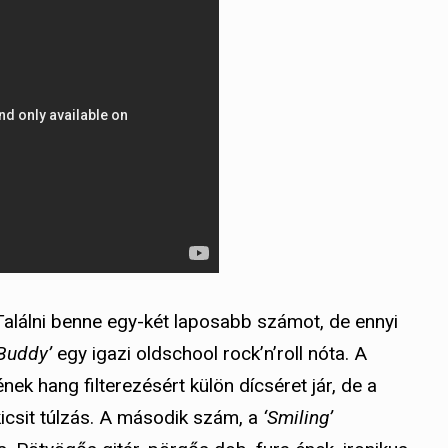
Találni benne egy-két laposabb számot, de ennyi
 Buddy’
egy igazi oldschool rock’n’roll nóta. A
nek hang filterezésért külön dícséret jár, de a
kicsit túlzás. A második szám, a
‘Smiling’