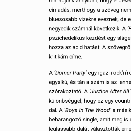
maradjunk annyiban, hogy érdekes.
címadás, merthogy a szöveg nem 
bluesosabb vizekre eveznek, de 
negyedik számnál következik. A
‘
pszichedelikus kezdést egy slágere
hozza az acid hatást. A szövegrő
kritikám címe.
A
‘Dorner Party’
egy igazi rock’n’
egysíkú, és tán a szám is az lenn
szórakoztató. A
‘Justice After All’
különbséggel, hogy ez egy count
dal. A
‘Boys In The Wood’
a másik
beharangozó single, amit meg is 
leglassabb dalát választották err