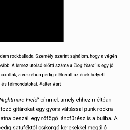
ern rockballada. Személy szerint sajnálom, hogy a végén
tovább. A lemez utolsó előtti száma a
‘Dog Years’
is egy jó
imaxolták, a verzében pedig előkerült az ének helyett
s félmondatokat. #alter #art
‘Nightmare Field’
címmel, amely ehhez méltóan
ítozó gitárokat egy gyors váltással punk rockra
hatna beszáll egy röfögő láncfűrész is a buliba. A
edig satuféktől csikorgó kerekekkel megálló