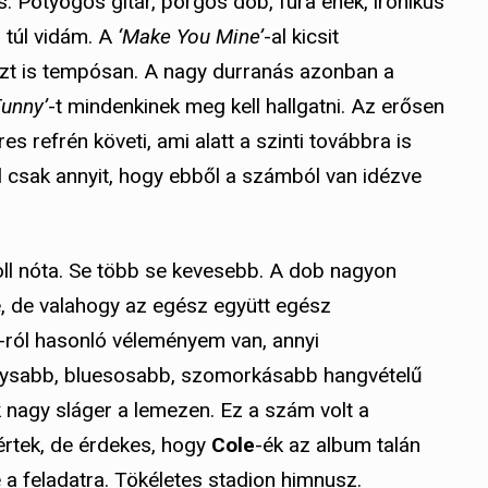
 Pötyögős gitár, pörgős dob, fura ének, ironikus
túl vidám. A
‘Make You Mine’
-al kicsit
ezt is tempósan. A nagy durranás azonban a
Funny’
-t mindenkinek meg kell hallgatni. Az erősen
s refrén követi, ami alatt a szinti továbbra is
l csak annyit, hogy ebből a számból van idézve
roll nóta. Se több se kevesebb. A dob nagyon
e, de valahogy az egész együtt egész
-ról hasonló véleményem van, annyi
rysabb, bluesosabb, szomorkásabb hangvételű
 nagy sláger a lemezen. Ez a szám volt a
értek, de érdekes, hogy
Cole
-ék az album talán
e a feladatra. Tökéletes stadion himnusz.