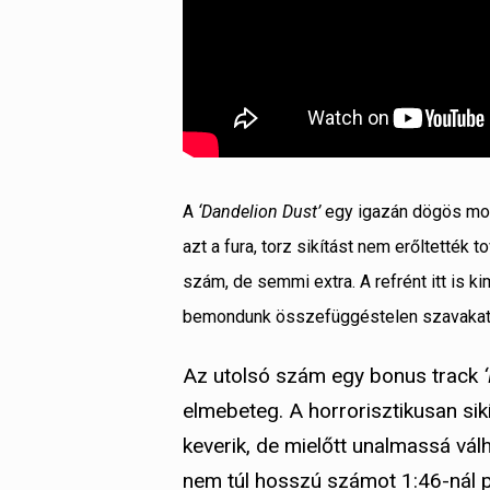
A
‘Dandelion Dust’
egy igazán dögös mod
azt a fura, torz sikítást nem erőltették 
szám, de semmi extra. A refrént itt is k
bemondunk összefüggéstelen szavakat é
Az utolsó szám egy bonus track
elmebeteg. A horrorisztikusan sik
keverik, de mielőtt unalmassá vál
nem túl hosszú számot 1:46-nál p