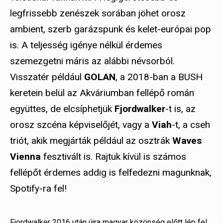
legfrissebb zenészek sorában jöhet orosz
ambient, szerb garázspunk és kelet-európai pop
is. A teljesség igénye nélkül érdemes
szemezgetni máris az alábbi névsorból.
Visszatér például
GOLAN
, a 2018-ban a BUSH
keretein belül az Akváriumban fellépő román
együttes, de elcsíphetjük
Fjordwalker
-t is, az
orosz szcéna képviselőjét, vagy a
Viah
-t, a cseh
triót, akik megjárták például az osztrák
Waves
Vienna
fesztivált is. Rajtuk kívül is számos
fellépőt érdemes addig is felfedezni magunknak,
Spotify-ra fel!
Fjordwalker 2016 után újra magyar közönség előtt lép fel