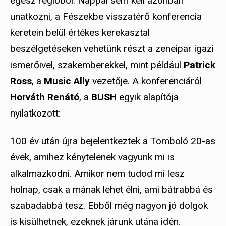
egész régióból. Nappal sem kell azonban
unatkozni, a Fészekbe visszatérő konferencia
keretein belül értékes kerekasztal
beszélgetéseken vehetünk részt a zeneipar igazi
ismerőivel, szakemberekkel, mint például
Patrick
Ross
, a
Music Ally
vezetője. A konferenciáról
Horváth Renátó
, a
BUSH
egyik alapítója
nyilatkozott:
100 év után újra bejelentkeztek a Tomboló 20-as
évek, amihez kénytelenek vagyunk mi is
alkalmazkodni. Amikor nem tudod mi lesz
holnap, csak a mának lehet élni, ami bátrabbá és
szabadabbá tesz. Ebből még nagyon jó dolgok
is kisülhetnek, ezeknek járunk utána idén.