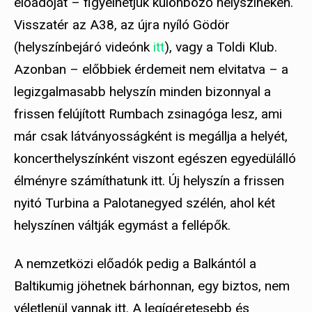
előadóját – figyelhetjük különböző helyszíneken.
Visszatér az A38, az újra nyíló Gödör
(helyszínbejáró videónk
itt
), vagy a Toldi Klub.
Azonban – előbbiek érdemeit nem elvitatva – a
legizgalmasabb helyszín minden bizonnyal a
frissen felújított Rumbach zsinagóga lesz, ami
már csak látványosságként is megállja a helyét,
koncerthelyszínként viszont egészen egyedülálló
élményre számíthatunk itt. Új helyszín a frissen
nyitó Turbina a Palotanegyed szélén, ahol két
helyszínen váltják egymást a fellépők.
A nemzetközi előadók pedig a Balkántól a
Baltikumig jöhetnek bárhonnan, egy biztos, nem
véletlenül vannak itt. A legígéretesebb és