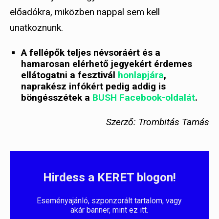
előadókra, miközben nappal sem kell
unatkoznunk.
A fellépők teljes névsoráért és a
hamarosan elérhető jegyekért érdemes
ellátogatni a fesztivál
honlapjára
,
naprakész infókért pedig addig is
böngésszétek a
BUSH Facebook-oldalát
.
Szerző: Trombitás Tamás
Hirdess a KERET blogon!
Eseményajánló, szponzorált tartalom, vagy
akár banner, mint ez itt.