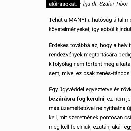
előírásokat.
– Írja dr. Szalai Tibor
Tehát a MANYI a hatóság által meg
követelményeket, így ebből kiindu
Érdekes továbbá az, hogy a hely it
rendezvények megtartására pedig 
kifolyólag nem történt meg a kat
sem, mivel ez csak zenés-táncos
Egy ügyvéddel egyeztetve és röv
bezárásra fog kerülni
, ez nem j
más üzemeltetővel ne nyithatna ú
kell, mit szeretnének pontosan cs
meg kell felelniük, ezután, akár e