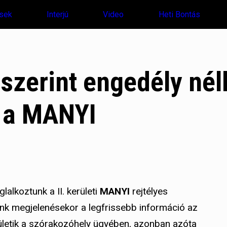
sek
Interjú
Video
Heti Bontás
szerint engedély nél
 a MANYI
lalkoztunk a II. kerületi
MANYI
rejtélyes
ünk megjelenésekor a legfrissebb információ az
zületik a szórakozóhely ügyében, azonban azóta