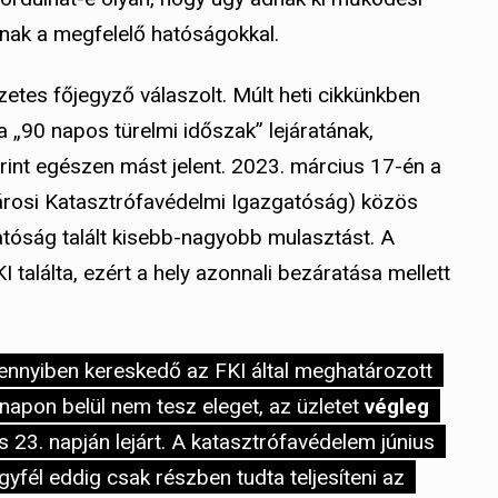
nak a megfelelő hatóságokkal.
zetes főjegyző válaszolt. Múlt heti cikkünkben
 a „90 napos türelmi időszak” lejáratának,
int egészen mást jelent. 2023. március 17-én a
árosi Katasztrófavédelmi Igazgatóság) közös
hatóság talált kisebb-nagyobb mulasztást. A
találta, ezért a hely azonnali bezáratása mellett
ennyiben kereskedő az FKI által meghatározott
apon belül nem tesz eleget, az üzletet
végleg
s 23. napján lejárt. A katasztrófavédelem június
gyfél eddig csak részben tudta teljesíteni az