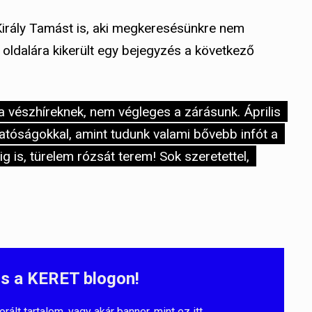
Király Tamást is, aki megkeresésünkre nem
oldalára kikerült egy bejegyzés a következő
 vészhíreknek, nem végleges a zárásunk. Április
hatóságokkal, amint tudunk valami bővebb infót a
ig is, türelem rózsát terem! Sok szeretettel,
s a KERET blogon!
lt tartalom, vagy akár banner, mint ez itt.