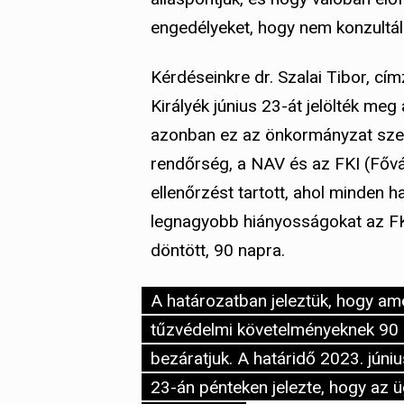
engedélyeket, hogy nem konzultál
Kérdéseinkre dr. Szalai Tibor, cím
Királyék június 23-át jelölték meg
azonban ez az önkormányzat szer
rendőrség, a NAV és az FKI (Főv
ellenőrzést tartott, ahol minden 
legnagyobb hiányosságokat az FKI 
döntött, 90 napra.
A határozatban jeleztük, hogy am
tűzvédelmi követelményeknek 90 n
bezáratjuk. A határidő 2023. júniu
23-án pénteken jelezte, hogy az ü