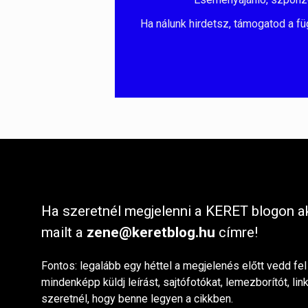
Ha nálunk hirdetsz, támogatod a fü
Ha szeretnél megjelenni a KERET blogon ak
mailt a
zene@keretblog.hu
címre!
Fontos: legalább egy héttel a megjelenés előtt vedd fel
mindenképp küldj leírást, sajtófotókat, lemezborítót, lin
szeretnél, hogy benne legyen a cikkben.