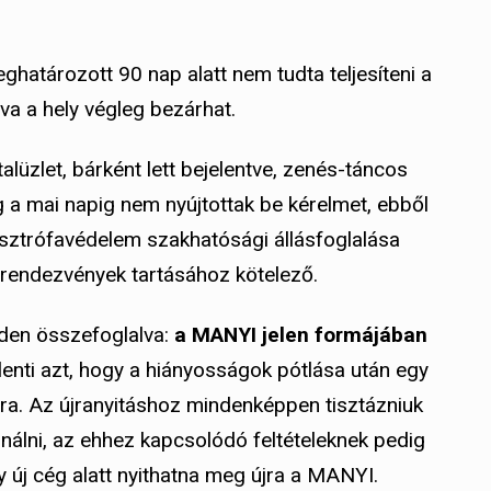
határozott 90 nap alatt nem tudta teljesíteni a
lva a hely végleg bezárhat.
alüzlet, bárként lett bejelentve, zenés-táncos
a mai napig nem nyújtottak be kérelmet, ebből
asztrófavédelem szakhatósági állásfoglalása
 rendezvények tartásához kötelező.
iden összefoglalva:
a MANYI jelen formájában
elenti azt, hogy a hiányosságok pótlása után egy
jra. Az újranyitáshoz mindenképpen tisztázniuk
inálni, az ehhez kapcsolódó feltételeknek pedig
gy új cég alatt nyithatna meg újra a MANYI.