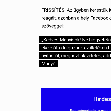
FRISSÍTÉS
: Az ügyben kerestük 
reagált, azonban a hely Facebook 
szöveggel:
„Kedves Manyisok! Ne higgyetek a
ekeje óta dolgozunk az illetékes 
nyitásról, megosztjuk veletek, add
Manyi”
Hirdes
Eseményajánló, szponzorá