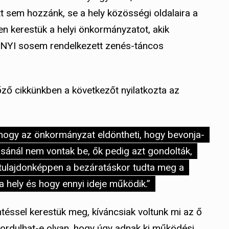
 sem hozzánk, se a hely közösségi oldalaira a
n kerestük a helyi önkormányzatot, akik
ANYI sosem rendelkezett zenés-táncos
őző cikkünkben a következőt nyilatkozta az
hogy az önkormányzat eldöntheti, hogy bevonja-
ásánál nem vontak be, ők pedig azt gondolták,
tulajdonképpen a bezáratáskor tudta meg a
a hely és hogy ennyi ideje működik.”
téssel kerestük meg, kíváncsiak voltunk mi az ő
fordulhat-e olyan, hogy úgy adnak ki működési