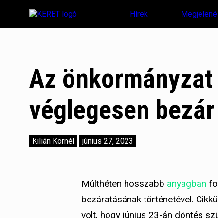
Hírek
Megjelené
Az önkormányzat 
véglegesen bezár
Kilián Kornél
június 27, 2023
Múlthéten hosszabb
anyagban
fog
bezáratásának történetével. Cikk
volt, hogy június 23-án döntés s