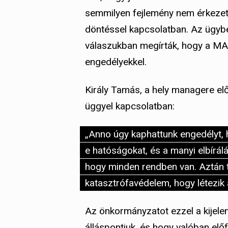
semmilyen fejlemény nem érkezett
döntéssel kapcsolatban. Az ügybe
válaszukban megírták, hogy a M
engedélyekkel.
Király Tamás, a hely managere el
üggyel kapcsolatban:
„Anno úgy kaphattunk engedélyt, 
e hatóságokat, és a manyi elbírál
hogy minden rendben van. Aztán 
katasztrófavédelem, hogy létezik 
Az önkormányzatot ezzel a kijelen
álláspontjuk, és hogy valóban elő