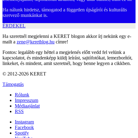
Ha nálunk hirdetsz, támogatod a független újságírói és kulturális
szervező munkánkat is.
ÉRDEKEL
Ha szeretnél megjelenni a KERET blogon akkor írj nekünk egy e-
mailt a
zene@keretblog.hu
címre!
Fontos: legalább egy héttel a megjelenés előtt vedd fel velünk a
kapcsolatot, és mindenképp küldj leírást, sajtófotókat, lemezborítót,
linkeket, és mindent, amit szeretnél, hogy benne legyen a cikkben.
© 2012-2026 KERET
Támogatás
Rólunk
Impresszum
Médiaajánlat
RSS
Instagram
Facebook
Spotify