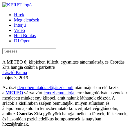
Hírek
Megjelenések
Interjú
Video
Heti Bontás
DJ Open
A METEO új klipjében fülledt, egysnittes táncmulatság és Csordás
Zita hangja csábít a parkettre
László Panna
május 3, 2019
Az őszi
demobemutatós-előjátszós buli
után májusban elérkezik
a
METEO
várva várt
lemezbemutatója
, erre hangolódván a zenekar
meglepett minket egy klippel, amit nálunk láthattok először. A
srácok a kisfilmben szépen bemutatják, milyen stílusban és
állapotban ajánlott a lemezbemutató koncertjüket végigtáncolni,
amihez
Csordás Zita
gyönyörű hangja mellett a fények, füstelemek,
és hasonlóan pszichedelikus komponensek is nagyban
hozzájárulnak.