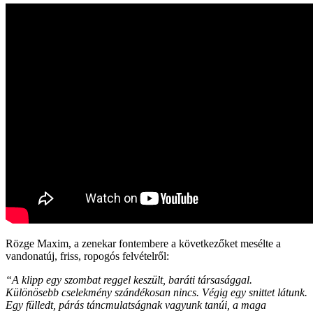
Rözge Maxim, a zenekar fontembere a következőket mesélte a
vandonatúj, friss, ropogós felvételről:
“A klipp egy szombat reggel keszült, baráti társasággal.
Különösebb cselekmény szándékosan nincs. Végig egy snittet látunk.
Egy fülledt, párás táncmulatságnak vagyunk tanúi, a maga