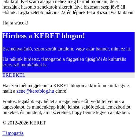
lábukról. Két szám alapján nehéz még bármit mondani, de a
hozzájuk hasonló zenekarok sikereit látva biztosan szép jövő áll
előttük. Legközelebb március 22-én lépnek fel a Rizsa Dva klubban.
Hajrá srácok!
Hirdess a KERET blogon!
Eseményajánló, szponzorált tartalom, vagy akár banner, mint ez itt.
Ha nálunk hirdetsz, támogatod a független újságírói és kulturális
szervező munkánkat is.
ÉRDEKEL
Ha szeretnél megjelenni a KERET blogon akkor írj nekünk egy e-
mailt a
zene@keretblog.hu
címre!
Fontos: legalább egy héttel a megjelenés előtt vedd fel velünk a
kapcsolatot, és mindenképp küldj leírást, sajtófotókat, lemezborítót,
linkeket, és mindent, amit szeretnél, hogy benne legyen a cikkben.
© 2012-2026 KERET
Támogatás