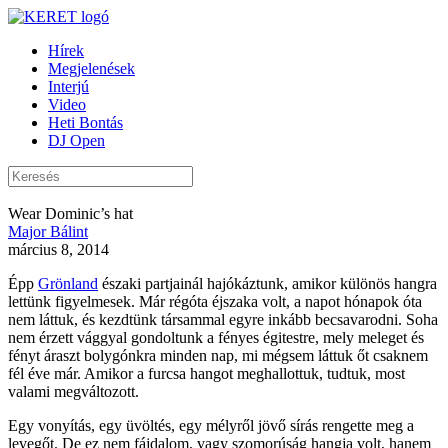
Hírek
Megjelenések
Interjú
Video
Heti Bontás
DJ Open
Wear Dominic’s hat
Major Bálint
március 8, 2014
Épp
Grönland
északi partjainál hajókáztunk, amikor különös hangra
lettünk figyelmesek. Már régóta éjszaka volt, a napot hónapok óta
nem láttuk, és kezdtünk társammal egyre inkább becsavarodni. Soha
nem érzett vággyal gondoltunk a fényes égitestre, mely meleget és
fényt áraszt bolygónkra minden nap, mi mégsem láttuk őt csaknem
fél éve már. Amikor a furcsa hangot meghallottuk, tudtuk, most
valami megváltozott.
Egy vonyítás, egy üvöltés, egy mélyről jövő sírás rengette meg a
levegőt. De ez nem fájdalom, vagy szomorúság hangja volt, hanem