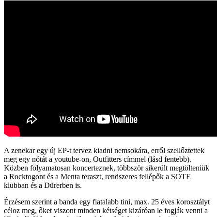
A zenekar egy új EP-t tervez kiadni nemsokára, erről szellőztettek
meg egy nótát a youtube-on, Outfitters címmel (lásd fentebb).
Közben folyamatosan koncerteznek, többször sikerült megtölteniük
a Rocktogont és a Menta teraszt, rendszeres fellépők a SOTE
klubban és a Dürerben is.
Érzésem szerint a banda egy fiatalabb tini, max. 25 éves korosztályt
céloz meg, őket viszont minden kétséget kizáróan le fogják venni a