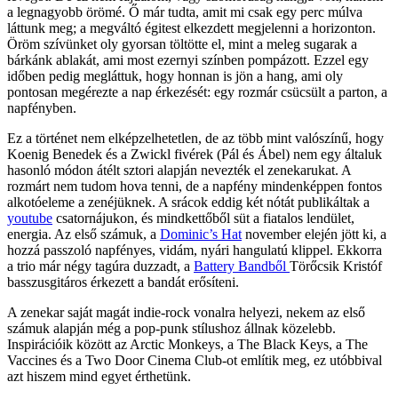
a legnagyobb örömé. Ő már tudta, amit mi csak egy perc múlva
láttunk meg; a megváltó égitest elkezdett megjelenni a horizonton.
Öröm szívünket oly gyorsan töltötte el, mint a meleg sugarak a
bárkánk ablakát, ami most ezernyi színben pompázott. Ezzel egy
időben pedig megláttuk, hogy honnan is jön a hang, ami oly
pontosan megérezte a nap érkezését: egy rozmár csücsült a parton, a
napfényben.
Ez a történet nem elképzelhetetlen, de az több mint valószínű, hogy
Koenig Benedek és a Zwickl fivérek (Pál és Ábel) nem egy általuk
hasonló módon átélt sztori alapján nevezték el zenekarukat. A
rozmárt nem tudom hova tenni, de a napfény mindenképpen fontos
alkotóeleme a zenéjüknek. A srácok eddig két nótát publikáltak a
youtube
csatornájukon, és mindkettőből süt a fiatalos lendület,
energia. Az első számuk, a
Dominic’s Hat
november elején jött ki, a
hozzá passzoló napfényes, vidám, nyári hangulatú klippel. Ekkorra
a trio már négy tagúra duzzadt, a
Battery Bandből
Törőcsik Kristóf
basszusgitáros érkezett a bandát erősíteni.
A zenekar saját magát indie-rock vonalra helyezi, nekem az első
számuk alapján még a pop-punk stílushoz állnak közelebb.
Inspirációik között az Arctic Monkeys, a The Black Keys, a The
Vaccines és a Two Door Cinema Club-ot említik meg, ez utóbbival
azt hiszem mind egyet érthetünk.