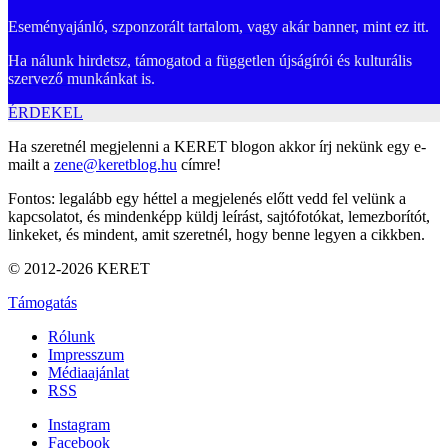
Eseményajánló, szponzorált tartalom, vagy akár banner, mint ez itt.
Ha nálunk hirdetsz, támogatod a független újságírói és kulturális
szervező munkánkat is.
ÉRDEKEL
Ha szeretnél megjelenni a KERET blogon akkor írj nekünk egy e-
mailt a
zene@keretblog.hu
címre!
Fontos: legalább egy héttel a megjelenés előtt vedd fel velünk a
kapcsolatot, és mindenképp küldj leírást, sajtófotókat, lemezborítót,
linkeket, és mindent, amit szeretnél, hogy benne legyen a cikkben.
© 2012-2026 KERET
Támogatás
Rólunk
Impresszum
Médiaajánlat
RSS
Instagram
Facebook