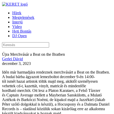
Hírek
Megjelenések
Interjú
Video
Heti Bontás
DJ Open
Újra Merchvásár a Beat on the Bratben
Gerlei Dávid
december 3, 2023
Idén már harmadjára rendeznek merchvásárt a Beat on the Bratben.
A budai bárba ágyazott lemezboltot december 9-én 14:00-
tól ismét hazai artistok töltik majd meg, akiktől személyesen
vehettek cd-t, kazettát, vinylt, matricát és mindenféle
hordható merchöt. Ott lesz a Platon Karataev, a Felső Tízezer
és Captain Average mellett a Mayberian Sanskülotts, a Mulató
Aztékok és Barkóczi Noémi, de kipakol majd a Jazzékiel (Jakab
Péter szóló dolgokkal is készül), a Hocuspony és a Dalmata Daniel
Records is – ráadásul közülük sokan kizárólag erre az alkalomra
készült kiadványokat is hoznak majd.