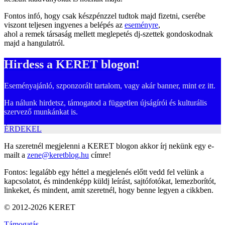
Fontos infó, hogy csak készpénzzel tudtok majd fizetni, cserébe
viszont teljesen ingyenes a belépés az
eseményre
,
ahol a remek társaság mellett meglepetés dj-szettek gondoskodnak
majd a hangulatról.
Hirdess a KERET blogon!
Eseményajánló, szponzorált tartalom, vagy akár banner, mint ez itt.
Ha nálunk hirdetsz, támogatod a független újságírói és kulturális
szervező munkánkat is.
ÉRDEKEL
Ha szeretnél megjelenni a KERET blogon akkor írj nekünk egy e-
mailt a
zene@keretblog.hu
címre!
Fontos: legalább egy héttel a megjelenés előtt vedd fel velünk a
kapcsolatot, és mindenképp küldj leírást, sajtófotókat, lemezborítót,
linkeket, és mindent, amit szeretnél, hogy benne legyen a cikkben.
© 2012-2026 KERET
Támogatás