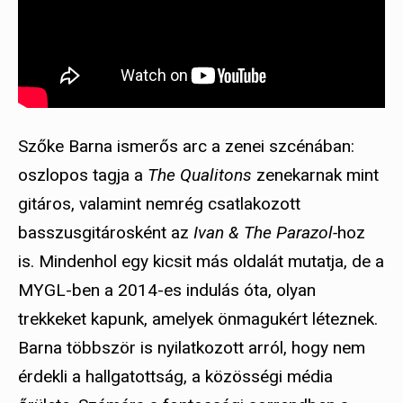
Szőke Barna ismerős arc a zenei szcénában:
oszlopos tagja a
The
Qualitons
zenekarnak mint
gitáros, valamint nemrég csatlakozott
basszusgitárosként az
Ivan & The Parazol-
hoz
is. Mindenhol egy kicsit más oldalát mutatja, de a
MYGL-ben a 2014-es indulás óta, olyan
trekkeket kapunk, amelyek önmagukért léteznek.
Barna többször is nyilatkozott arról, hogy nem
érdekli a hallgatottság, a közösségi média