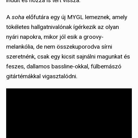
indult és hozzá is tért vissza.
A
soha
előfutára egy új MYGL lemeznek, amely
tökéletes hallgatnivalónak ígérkezik az olyan
nyári napokra, mikor jól esik a groovy-
melankólia, de nem összekuporodva sírni
szeretnénk, csak egy kicsit sajnálni magunkat és
feszes, dallamos bassline-okkal, fülbemászó
gitártémákkal vigasztalódni.