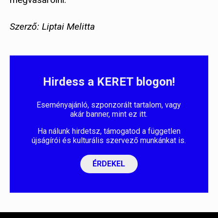
Szerző: Liptai Melitta
Hirdess a KERET blogon!
Eseményajánló, szponzorált tartalom, vagy
akár banner, mint ez itt.
Ha nálunk hirdetsz, támogatod a független
újságírói és kulturális szervező munkánkat is.
ÉRDEKEL