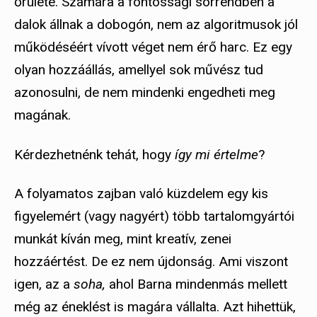
őrülete. Számára a fontossági sorrendben a
dalok állnak a dobogón, nem az algoritmusok jól
működéséért vívott véget nem érő harc. Ez egy
olyan hozzáállás, amellyel sok művész tud
azonosulni, de nem mindenki engedheti meg
magának.
Kérdezhetnénk tehát, hogy
így mi értelme
?
A folyamatos zajban való küzdelem egy kis
figyelemért (vagy nagyért) több tartalomgyártói
munkát kíván meg, mint kreatív, zenei
hozzáértést. De ez nem újdonság. Ami viszont
igen, az a
soha,
ahol Barna mindenmás mellett
még az éneklést is magára vállalta. Azt hihettük,