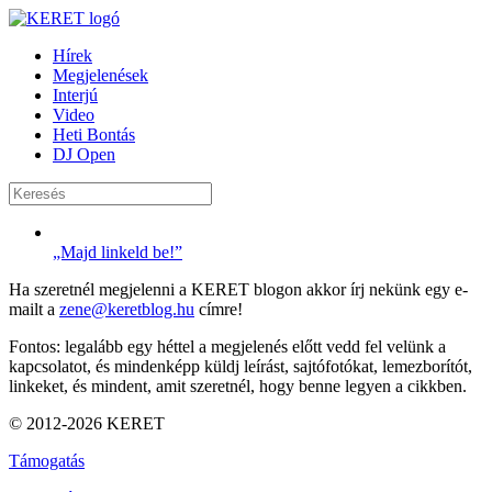
Hírek
Megjelenések
Interjú
Video
Heti Bontás
DJ Open
„Majd linkeld be!”
Ha szeretnél megjelenni a KERET blogon akkor írj nekünk egy e-
mailt a
zene@keretblog.hu
címre!
Fontos: legalább egy héttel a megjelenés előtt vedd fel velünk a
kapcsolatot, és mindenképp küldj leírást, sajtófotókat, lemezborítót,
linkeket, és mindent, amit szeretnél, hogy benne legyen a cikkben.
© 2012-2026 KERET
Támogatás