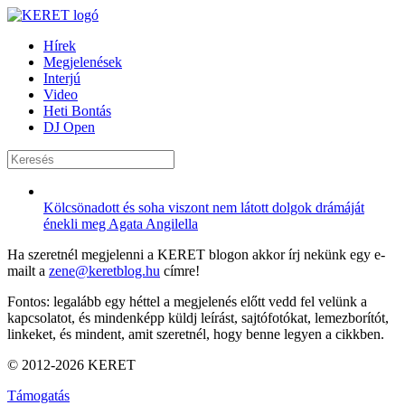
Hírek
Megjelenések
Interjú
Video
Heti Bontás
DJ Open
Kölcsönadott és soha viszont nem látott dolgok drámáját
énekli meg Agata Angilella
Ha szeretnél megjelenni a KERET blogon akkor írj nekünk egy e-
mailt a
zene@keretblog.hu
címre!
Fontos: legalább egy héttel a megjelenés előtt vedd fel velünk a
kapcsolatot, és mindenképp küldj leírást, sajtófotókat, lemezborítót,
linkeket, és mindent, amit szeretnél, hogy benne legyen a cikkben.
© 2012-2026 KERET
Támogatás