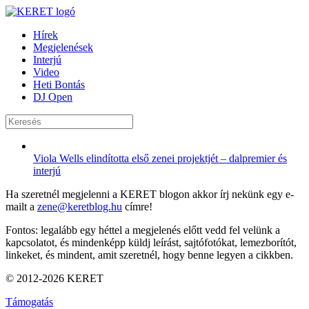
Hírek
Megjelenések
Interjú
Video
Heti Bontás
DJ Open
Viola Wells elindította első zenei projektjét – dalpremier és
interjú
Ha szeretnél megjelenni a KERET blogon akkor írj nekünk egy e-
mailt a
zene@keretblog.hu
címre!
Fontos: legalább egy héttel a megjelenés előtt vedd fel velünk a
kapcsolatot, és mindenképp küldj leírást, sajtófotókat, lemezborítót,
linkeket, és mindent, amit szeretnél, hogy benne legyen a cikkben.
© 2012-2026 KERET
Támogatás