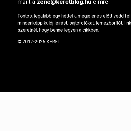
mailt a
zene@keretblog.hu
címre!
Fontos: legalább egy héttel a megjelenés előtt vedd fel
mindenképp küldj leírást, sajtófotókat, lemezborítót, lin
szeretnél, hogy benne legyen a cikkben.
© 2012-2026 KERET