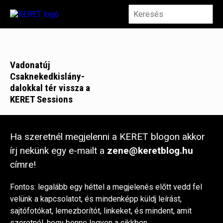
Vadonatúj
Csaknekedkislány-
dalokkal tér vissza a
KERET Sessions
Ha szeretnél megjelenni a KERET blogon akkor
írj nekünk egy e-mailt a
zene@keretblog.hu
címre!
Fontos: legalább egy héttel a megjelenés előtt vedd fel
velünk a kapcsolatot, és mindenképp küldj leírást,
sajtófotókat, lemezborítót, linkeket, és mindent, amit
szeretnél, hogy benne legyen a cikkben.