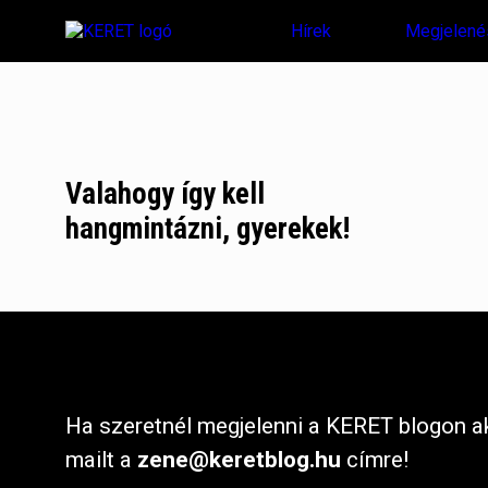
Hírek
Megjelené
Valahogy így kell
hangmintázni, gyerekek!
Ha szeretnél megjelenni a KERET blogon ak
mailt a
zene@keretblog.hu
címre!