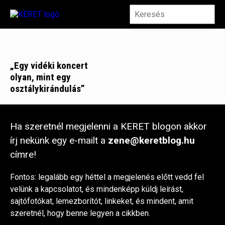
„Egy vidéki koncert
olyan, mint egy
osztálykirándulás”
Ha szeretnél megjelenni a KERET blogon akkor
írj nekünk egy e-mailt a
zene@keretblog.hu
címre!
Fontos: legalább egy héttel a megjelenés előtt vedd fel
velünk a kapcsolatot, és mindenképp küldj leírást,
sajtófotókat, lemezborítót, linkeket, és mindent, amit
szeretnél, hogy benne legyen a cikkben.