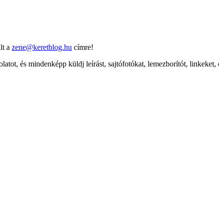
lt a
zene@keretblog.hu
címre!
latot, és mindenképp küldj leírást, sajtófotókat, lemezborítót, linkeket