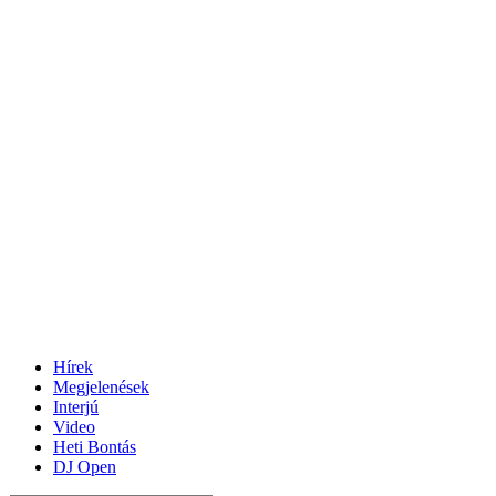
Hírek
Megjelenések
Interjú
Video
Heti Bontás
DJ Open