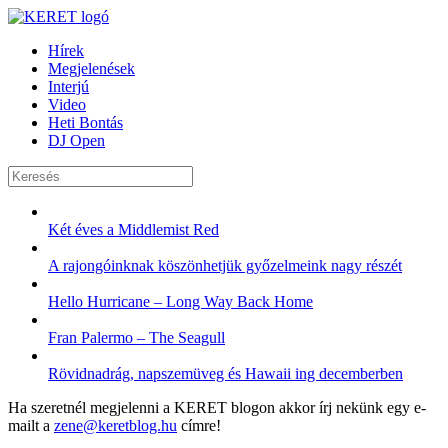
Hírek
Megjelenések
Interjú
Video
Heti Bontás
DJ Open
Két éves a Middlemist Red
A rajongóinknak köszönhetjük győzelmeink nagy részét
Hello Hurricane – Long Way Back Home
Fran Palermo – The Seagull
Rövidnadrág, napszemüveg és Hawaii ing decemberben
Ha szeretnél megjelenni a KERET blogon akkor írj nekünk egy e-
mailt a
zene@keretblog.hu
címre!