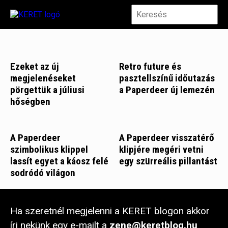
Ezeket az új
Retro future és
megjelenéseket
pasztellszínű időutazás
pörgettük a júliusi
a Paperdeer új lemezén
hőségben
A Paperdeer
A Paperdeer visszatérő
szimbolikus klippel
klipjére megéri vetni
lassít egyet a káosz felé
egy szürreális pillantást
sodródó világon
Ha szeretnél megjelenni a KERET blogon akkor
írj nekünk egy e-mailt a
zene@keretblog.hu