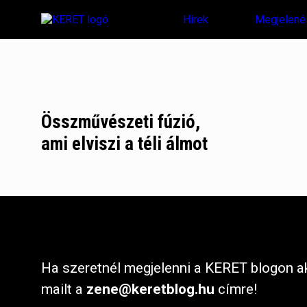
Hírek
Megjelené
Összművészeti fúzió,
ami elviszi a téli álmot
Ha szeretnél megjelenni a KERET blogon ak
mailt a
zene@keretblog.hu
címre!