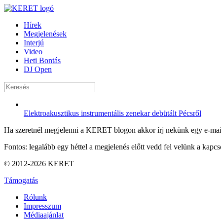
Hírek
Megjelenések
Interjú
Video
Heti Bontás
DJ Open
Elektroakusztikus instrumentális zenekar debütált Pécsről
Ha szeretnél megjelenni a KERET blogon akkor írj nekünk egy e-mai
Fontos: legalább egy héttel a megjelenés előtt vedd fel velünk a kapcso
© 2012-2026 KERET
Támogatás
Rólunk
Impresszum
Médiaajánlat