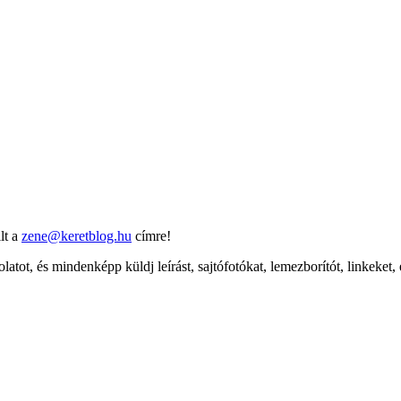
lt a
zene@keretblog.hu
címre!
latot, és mindenképp küldj leírást, sajtófotókat, lemezborítót, linkeket