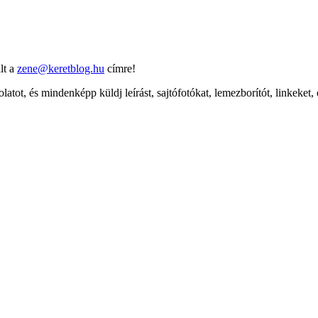
lt a
zene@keretblog.hu
címre!
latot, és mindenképp küldj leírást, sajtófotókat, lemezborítót, linkeket