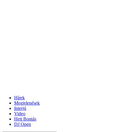
Hírek
Megjelenések
Interjú
Video
Heti Bontás
DJ Open