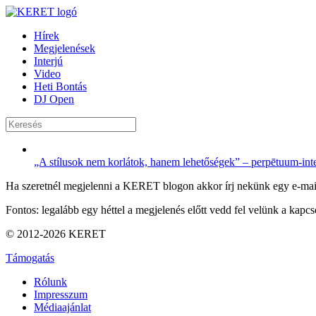
Hírek
Megjelenések
Interjú
Video
Heti Bontás
DJ Open
„A stílusok nem korlátok, hanem lehetőségek” – perpētuum-int
Ha szeretnél megjelenni a KERET blogon akkor írj nekünk egy e-mai
Fontos: legalább egy héttel a megjelenés előtt vedd fel velünk a kapcso
© 2012-2026 KERET
Támogatás
Rólunk
Impresszum
Médiaajánlat