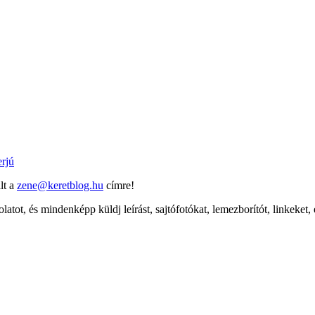
erjú
lt a
zene@keretblog.hu
címre!
latot, és mindenképp küldj leírást, sajtófotókat, lemezborítót, linkeket