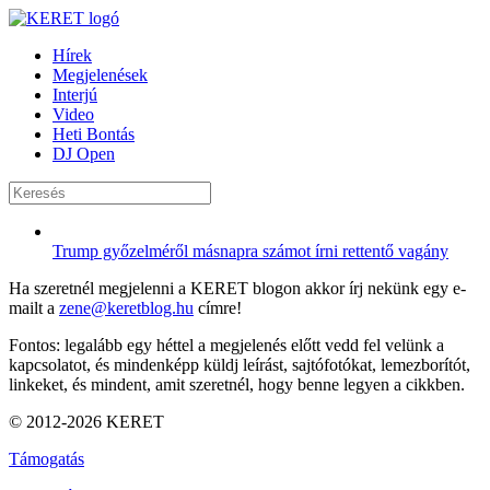
Hírek
Megjelenések
Interjú
Video
Heti Bontás
DJ Open
Trump győzelméről másnapra számot írni rettentő vagány
Ha szeretnél megjelenni a KERET blogon akkor írj nekünk egy e-
mailt a
zene@keretblog.hu
címre!
Fontos: legalább egy héttel a megjelenés előtt vedd fel velünk a
kapcsolatot, és mindenképp küldj leírást, sajtófotókat, lemezborítót,
linkeket, és mindent, amit szeretnél, hogy benne legyen a cikkben.
© 2012-2026 KERET
Támogatás