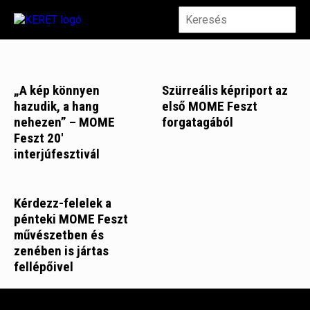
„A kép könnyen
Szürreális képriport az
hazudik, a hang
első MOME Feszt
nehezen” – MOME
forgatagából
Feszt 20′
interjúfesztivál
Kérdezz-felelek a
pénteki MOME Feszt
művészetben és
zenében is jártas
fellépőivel