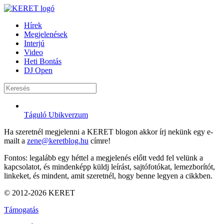
Hírek
Megjelenések
Interjú
Video
Heti Bontás
DJ Open
Táguló Ubikverzum
Ha szeretnél megjelenni a KERET blogon akkor írj nekünk egy e-
mailt a
zene@keretblog.hu
címre!
Fontos: legalább egy héttel a megjelenés előtt vedd fel velünk a
kapcsolatot, és mindenképp küldj leírást, sajtófotókat, lemezborítót,
linkeket, és mindent, amit szeretnél, hogy benne legyen a cikkben.
© 2012-2026 KERET
Támogatás