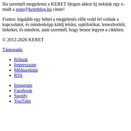
Ha szeretnél megjelenni a KERET blogon akkor írj nekünk egy e-
mailt a
zene@keretblog.hu
címre!
Fontos: legalább egy héttel a megjelenés előtt vedd fel velünk a
kapcsolatot, és mindenképp küldj leírást, sajtófotókat, lemezborítót,
linkeket, és mindent, amit szeretnél, hogy benne legyen a cikkben.
© 2012-2026 KERET
Támogatás
Rólunk
Impresszum
Médiaajánlat
RSS
Instagram
Facebook
Spotify
YouTube