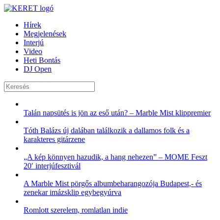
Hírek
Megjelenések
Interjú
Video
Heti Bontás
DJ Open
Talán napsütés is jön az eső után? – Marble Mist klippremier
Tóth Balázs új dalában találkozik a dallamos folk és a
karakteres gitárzene
„A kép könnyen hazudik, a hang nehezen” – MOME Feszt
20′ interjúfesztivál
A Marble Mist pörgős albumbeharangozója Budapest,- és
zenekar imázsklip egybegyúrva
Romlott szerelem, romlatlan indie