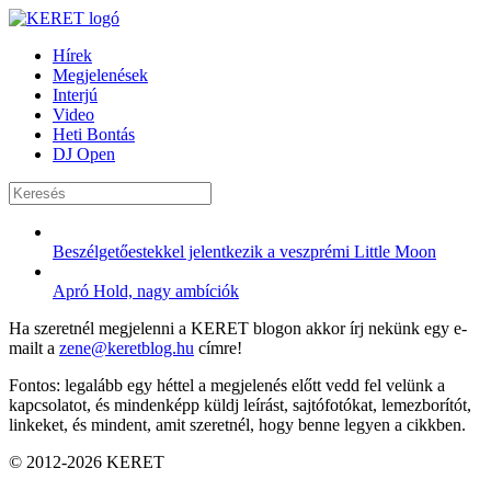
Hírek
Megjelenések
Interjú
Video
Heti Bontás
DJ Open
Beszélgetőestekkel jelentkezik a veszprémi Little Moon
Apró Hold, nagy ambíciók
Ha szeretnél megjelenni a KERET blogon akkor írj nekünk egy e-
mailt a
zene@keretblog.hu
címre!
Fontos: legalább egy héttel a megjelenés előtt vedd fel velünk a
kapcsolatot, és mindenképp küldj leírást, sajtófotókat, lemezborítót,
linkeket, és mindent, amit szeretnél, hogy benne legyen a cikkben.
© 2012-2026 KERET