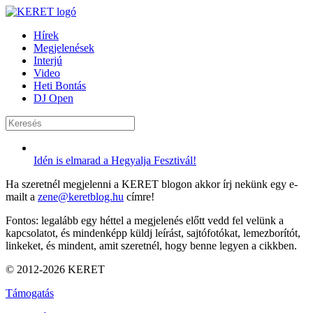
Hírek
Megjelenések
Interjú
Video
Heti Bontás
DJ Open
Idén is elmarad a Hegyalja Fesztivál!
Ha szeretnél megjelenni a KERET blogon akkor írj nekünk egy e-
mailt a
zene@keretblog.hu
címre!
Fontos: legalább egy héttel a megjelenés előtt vedd fel velünk a
kapcsolatot, és mindenképp küldj leírást, sajtófotókat, lemezborítót,
linkeket, és mindent, amit szeretnél, hogy benne legyen a cikkben.
© 2012-2026 KERET
Támogatás