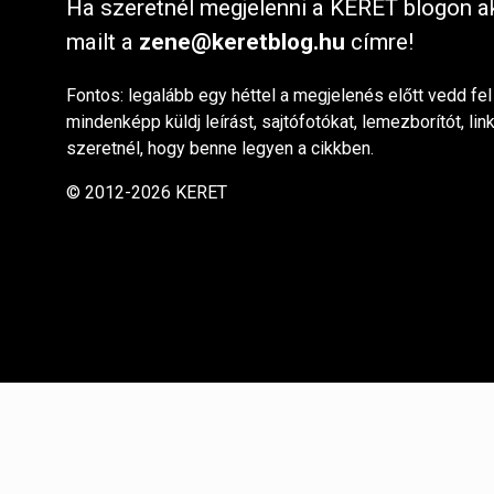
Ha szeretnél megjelenni a KERET blogon ak
mailt a
zene@keretblog.hu
címre!
Fontos: legalább egy héttel a megjelenés előtt vedd fel
mindenképp küldj leírást, sajtófotókat, lemezborítót, lin
szeretnél, hogy benne legyen a cikkben.
© 2012-2026 KERET