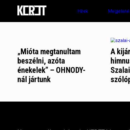
Hírek
Megjelené
„Mióta megtanultam
A kijá
beszélni, azóta
himnu
énekelek” – OHNODY-
Szala
nál jártunk
szólóp