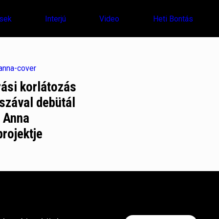
sek
Interjú
Video
Heti Bontás
rási korlátozás
szával debütál
i Anna
rojektje