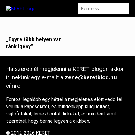
„Egyre több helyen van
ránk igény”
Ha szeretnél megjelenni a KERET blogon akkor
írj nekünk egy e-mailt a
zene@keretblog.hu
címre!
Fontos: legalább egy héttel a megjelenés előtt vedd fel
velünk a kapcsolatot, és mindenképp küldj leírást,
sajtófotókat, lemezborítót, linkeket, és mindent, amit
szeretnél, hogy benne legyen a cikkben.
© 2012-2026 KERET