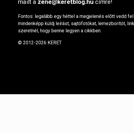
mailt a
zene@keretblog.hu
címre!
Fontos: legalább egy héttel a megjelenés előtt vedd fel
mindenképp küldj leírást, sajtófotókat, lemezborítót, lin
szeretnél, hogy benne legyen a cikkben.
© 2012-2026 KERET