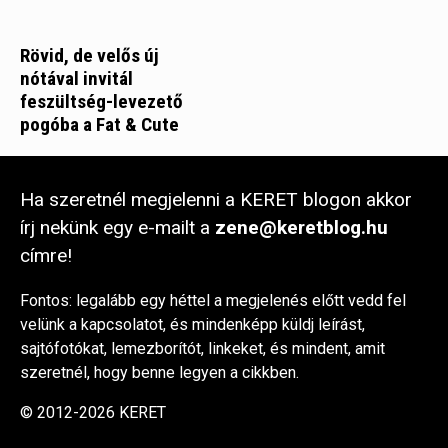
Rövid, de velős új
nótával invitál
feszültség-levezető
pogóba a Fat & Cute
Ha szeretnél megjelenni a KERET blogon akkor
írj nekünk egy e-mailt a
zene@keretblog.hu
címre!
Fontos: legalább egy héttel a megjelenés előtt vedd fel
velünk a kapcsolatot, és mindenképp küldj leírást,
sajtófotókat, lemezborítót, linkeket, és mindent, amit
szeretnél, hogy benne legyen a cikkben.
© 2012-2026 KERET