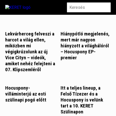
Lekvárherceg felveszi a
Hiánypótló megjelenés,
harcot a világ ellen,
mert már nagyon
miközben mi
hiányzott a világhálóról
végigkrúzolunk az új
– Hocuspony EP-
Vice Cityn – videók,
premier
amiket nehéz felejteni a
07. Klipszemléről
Hocuspony-
Itt a teljes lineup, a
villáminterjú az esti
Felső Tízezer és a
szülinapi pogó előtt
Hocuspony is velünk
tart a 10. KERET
Szülinapon