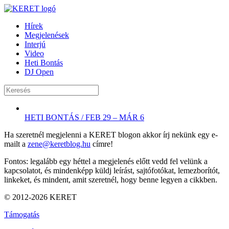
Hírek
Megjelenések
Interjú
Video
Heti Bontás
DJ Open
HETI BONTÁS / FEB 29 – MÁR 6
Ha szeretnél megjelenni a KERET blogon akkor írj nekünk egy e-
mailt a
zene@keretblog.hu
címre!
Fontos: legalább egy héttel a megjelenés előtt vedd fel velünk a
kapcsolatot, és mindenképp küldj leírást, sajtófotókat, lemezborítót,
linkeket, és mindent, amit szeretnél, hogy benne legyen a cikkben.
© 2012-2026 KERET
Támogatás